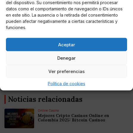
del dispositivo. Su consentimiento nos permitirá procesar
bases de datos de la información necesaria para
datos como el comportamiento de navegación o IDs únicos
asegurar la trazabilidad de los vacunados. Esta vacuna
en este sitio. La ausencia o la retirada del consentimiento
se administra en dos dosis: una primera y, a los 21
pueden afectar negativamente a ciertas características y
días, la segunda. La inmunidad se adquiere siete días
funciones.
después de la segunda dosis.
Aceptar
Denegar
AUTOR
Ver preferencias
Miguel P. Montes
Política de cookies
Noticias relacionadas
Online Casino
Mejores Cripto Casinos Online en
Colombia 2025: Bitcoin Casinos