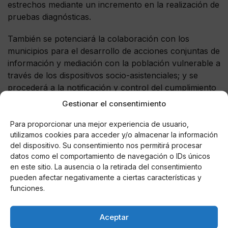
estrechos mediante un incremento en la realización de
pruebas diagnósticas.
También se potenciará la colaboración con los
municipios para el desarrollo de acciones conjuntas de
información y mediación con la población vulnerable a
través de los dispositivos socio-asistenciales; y se
procederá a la notificación y control del cumplimiento
de aislamientos y cuarentenas con el apoyo de la
Gestionar el consentimiento
Policía Local y otros Cuerpos y Fuerzas de Seguridad.
Para proporcionar una mejor experiencia de usuario,
utilizamos cookies para acceder y/o almacenar la información
del dispositivo. Su consentimiento nos permitirá procesar
datos como el comportamiento de navegación o IDs únicos
AUTOR
en este sitio. La ausencia o la retirada del consentimiento
Miguel P. Montes
pueden afectar negativamente a ciertas características y
funciones.
Aceptar
Noticias relacionadas