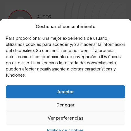
AUTOR
Miguel P. Montes
Gestionar el consentimiento
Para proporcionar una mejor experiencia de usuario,
utilizamos cookies para acceder y/o almacenar la información
Noticias relacionadas
del dispositivo. Su consentimiento nos permitirá procesar
datos como el comportamiento de navegación o IDs únicos
Online Casino
en este sitio. La ausencia o la retirada del consentimiento
Mejores Cripto Casinos Online en
pueden afectar negativamente a ciertas características y
Colombia 2025: Bitcoin Casinos
funciones.
Online Casino
Aceptar
Mejores Casinos Online con Bitcoin y
Criptomonedas en Argentina 2025
Denegar
Online Casino
Ver preferencias
Mejores casinos online con
criptomonedas y Bitcoin en México 2025
Política de cookies