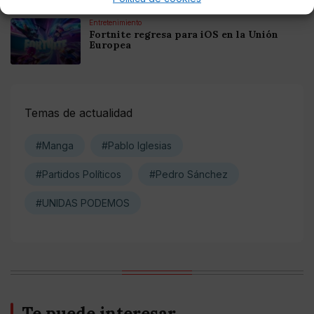
Entretenimiento
Fortnite regresa para iOS en la Unión
Europea
Temas de actualidad
#Manga
#Pablo Iglesias
#Partidos Políticos
#Pedro Sánchez
#UNIDAS PODEMOS
Te puede interesar