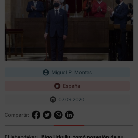
Miguel P. Montes
España
07.09.2020
Compartir:
El lehendakari,
Iñigo Urkullu, tomó posesión de su