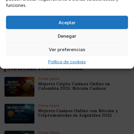
presentes 63 personas.
funciones.
Aceptar
AUTOR
Denegar
Miguel P. Montes
Ver preferencias
Política de cookies
Noticias relacionadas
Online Casino
Mejores Cripto Casinos Online en
Colombia 2025: Bitcoin Casinos
Online Casino
Mejores Casinos Online con Bitcoin y
Criptomonedas en Argentina 2025
Online Casino