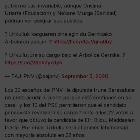
gobierno casi invariable, aunque Cristina
Uriarte (Educación) y Nekane Murga (Sanidad)
podrían ver peligrar sus puestos.
? Urkulluk karguaren zina egin du Gernikako
Arbolaren azpian. ?
https://t.co/dQJVgng6by
? Urkullu jura su cargo bajo el Árbol de Gernika. ?
https://t.co/V8dk2yx3y5
— EAJ-PNV (@eajpnv)
September 5, 2020
Los 30 escaños del PNV -la diputada Irune Berasaluce
no pudo acudir al pleno porque está confinada en su
casa- y los 10 del PSE permitieron que el candidato
peneuvista revalidara su cargo frente a los 22 votos a
favor que obtuvo la candidata de EH-Bildu, Maddaalen
Iriarte. Por ende, Urkullu será el primer lehendakari
con mayoría absoluta en 22 años.