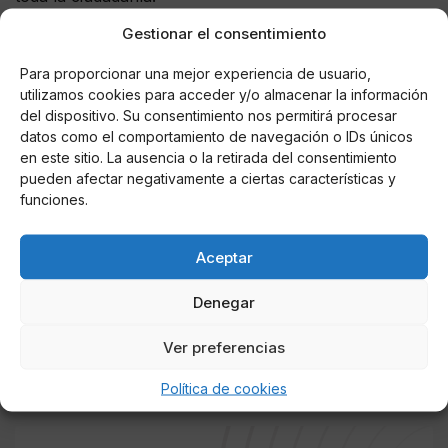
Gestionar el consentimiento
La prioridad del Ministerio de Universidades con esta
reforma es la de garantizar una carrera profesional
Para proporcionar una mejor experiencia de usuario,
progresiva del personal docente e investigador y
utilizamos cookies para acceder y/o almacenar la información
combatir la precariedad laboral.
del dispositivo. Su consentimiento nos permitirá procesar
datos como el comportamiento de navegación o IDs únicos
Este documento pasará por una segunda ronda de
en este sitio. La ausencia o la retirada del consentimiento
conversación, debate y trabajo con los diferentes
pueden afectar negativamente a ciertas características y
funciones.
actores de la comunidad universitaria previo a su
formalización legislativa. Un trabajo conjunto de cara a
alcanzar el mejor estatuto de personal docente e
Aceptar
investigador que haya tenido la universidad española y
de esta manera sentar las bases de un modelo de
Denegar
carrera académica que asegure el progreso, elimine la
precariedad y equipare derechos y deberes entre el
Ver preferencias
conjunto del personal docente e investigador.
Política de cookies