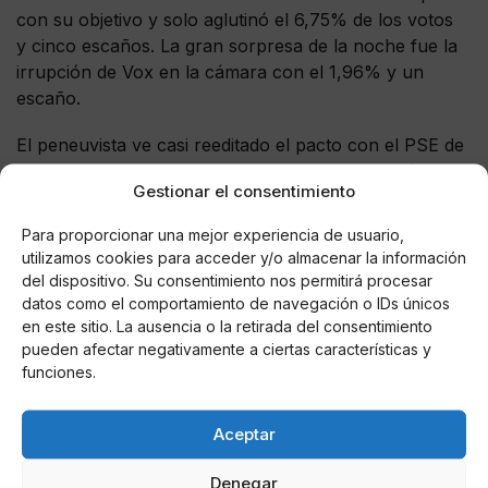
con su objetivo y solo aglutinó el 6,75% de los votos
y cinco escaños. La gran sorpresa de la noche fue la
irrupción de Vox en la cámara con el 1,96% y un
escaño.
El peneuvista ve casi reeditado el pacto con el PSE de
Idoia Mendia para repetir el gobierno de coalición de la
Gestionar el consentimiento
XI legislatura con una clara diferencia: tienen mayoría
absoluta, fijada en 38 escaños. E
Para proporcionar una mejor experiencia de usuario,
utilizamos cookies para acceder y/o almacenar la información
del dispositivo. Su consentimiento nos permitirá procesar
datos como el comportamiento de navegación o IDs únicos
en este sitio. La ausencia o la retirada del consentimiento
AUTOR
pueden afectar negativamente a ciertas características y
Miguel P. Montes
funciones.
Aceptar
Noticias relacionadas
Denegar