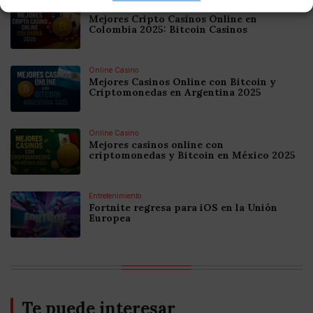
Online Casino
Mejores Cripto Casinos Online en
Colombia 2025: Bitcoin Casinos
Online Casino
Mejores Casinos Online con Bitcoin y
Criptomonedas en Argentina 2025
Online Casino
Mejores casinos online con
criptomonedas y Bitcoin en México 2025
Entretenimiento
Fortnite regresa para iOS en la Unión
Europea
Te puede interesar