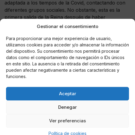
adaptada a los tiempos de la Covid, contactando con
diferentes grupos sociales. No obstante, esta es la
primera salida de la Reina después de haber
permanecido dos semanas aislada en el Palacio de La
Gestionar el consentimiento
Zarzuela para evitar una posible transmisión del
Para proporcionar una mejor experiencia de usuario,
coronavirus,
aunque no lo padeció.
Días antes de que
utilizamos cookies para acceder y/o almacenar la información
se declarara el estado de alarma, coincidió con la
del dispositivo. Su consentimiento nos permitirá procesar
ministra de Igualdad,
Irene Montero,
que hasta hace
datos como el comportamiento de navegación o IDs únicos
unos días estaba contagiada.
en este sitio. La ausencia o la retirada del consentimiento
pueden afectar negativamente a ciertas características y
funciones.
AUTOR
Aceptar
Miguel P. Montes
Denegar
Ver preferencias
Noticias relacionadas
Política de cookies