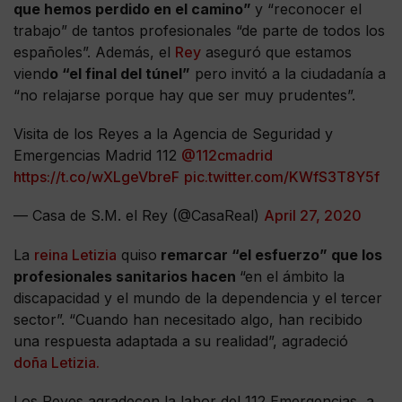
que hemos perdido en el camino”
y “reconocer el
trabajo” de tantos profesionales “de parte de todos los
españoles”. Además, el
Rey
aseguró que estamos
viend
o “el final del túnel”
pero invitó a la ciudadanía a
“no relajarse porque hay que ser muy prudentes”.
Visita de los Reyes a la Agencia de Seguridad y
Emergencias Madrid 112
@112cmadrid
https://t.co/wXLgeVbreF
pic.twitter.com/KWfS3T8Y5f
— Casa de S.M. el Rey (@CasaReal)
April 27, 2020
La
reina Letizia
quiso
remarcar “el esfuerzo” que los
profesionales sanitarios hacen
“en el ámbito la
discapacidad y el mundo de la dependencia y el tercer
sector”. “Cuando han necesitado algo, han recibido
una respuesta adaptada a su realidad”, agradeció
doña Letizia.
Los Reyes agradecen la labor del 112 Emergencias, a