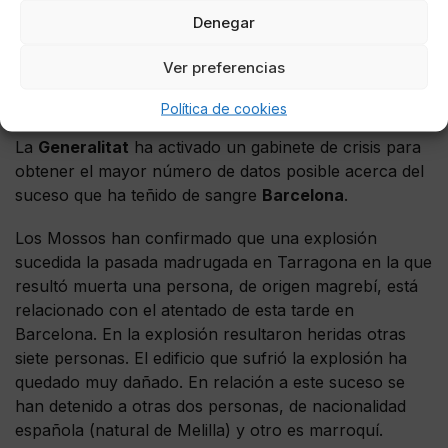
Denegar
Los terroristas nacieron en
Marruecos
y habían vivido
en diferentes puntos de
Francia
. Hace tan sólo unos
Ver preferencias
días se habían trasladado a
Cataluña
para preparar el
ataque de esta tarde.
Política de cookies
La
Generalitat
ha activado un gabinete de crisis para
obtener el mayor número de datos posible acerca del
suceso que ha teñido de sangre
Barcelona
.
Los Mossos han confirmado que una explosión
sucedida la pasada madrugada en Tarragona en la que
resultó muerta una persona, de origen magrebí, está
relacionado con el atentado de esta tarde en
Barcelona. En la explosión resultaron heridas otras
siete personas. El edificio que sufrió la explosión ha
quedado muy dañado. En relación a este suceso se
han detenido a otras dos personas, de nacionalidad
española (natural de Melilla) y otro es marroquí.