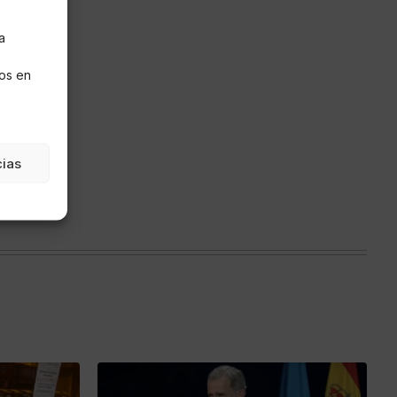
a
s
os en
cias