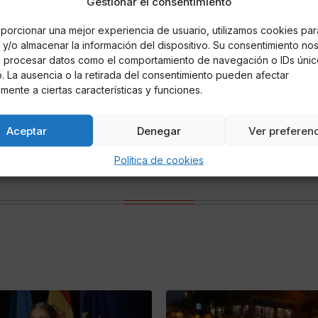
Gestionar el consentimiento
7
porcionar una mejor experiencia de usuario, utilizamos cookies par
y/o almacenar la información del dispositivo. Su consentimiento no
á procesar datos como el comportamiento de navegación o IDs únic
io. La ausencia o la retirada del consentimiento pueden afectar
mente a ciertas características y funciones.
Aceptar
Denegar
Ver preferen
Política de cookies