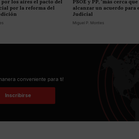
 por los aires el pacto del
PSOE y PP, "más cerca que
ial por la reforma del
alcanzar un acuerdo para 
edición
Judicial
es
Miguel P. Montes
 manera conveniente para ti!
Inscribirse