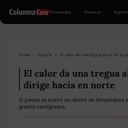
Tecnología
Finanzas
Deport
Home
España
El calor da una tregua al sur de la p
El calor da una tregua a
dirige hacia en norte
El jueves se marcó un récord de temperatura 
grados centígrados.