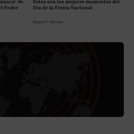
 nunca" de
Estos son los mejores momentos del
el Poder
Día de la Fiesta Nacional
Miguel P. Montes