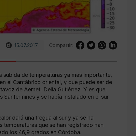
15.07.2017
Compartir:
una subida de temperaturas ya más importante,
 en el Cantábrico oriental, y que puede ser de
rtavoz de Aemet, Delia Gutiérrez. Y es que,
os Sanfermines y se había instalado en el sur
alor dará una tregua al sur y ya se ha
as temperaturas que se han registrado han
ado los 46,9 grados en Córdoba.