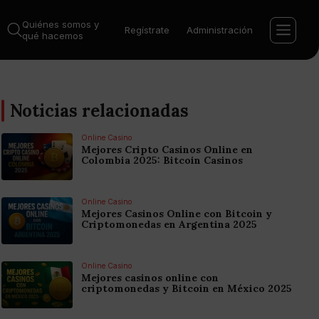
Quiénes somos y
Regístrate
Administración
qué hacemos
Noticias relacionadas
Online Casino
Mejores Cripto Casinos Online en
Colombia 2025: Bitcoin Casinos
Online Casino
Mejores Casinos Online con Bitcoin y
Criptomonedas en Argentina 2025
Online Casino
Mejores casinos online con
criptomonedas y Bitcoin en México 2025