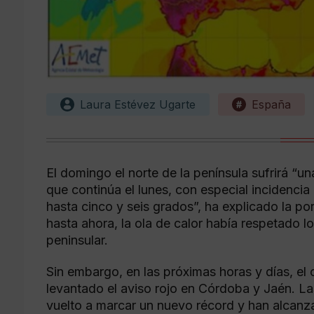
Laura Estévez Ugarte
España
El domingo el norte de la península sufrirá “
que continúa el lunes, con especial incidencia
hasta cinco y seis grados”, ha explicado la po
hasta ahora, la ola de calor había respetado l
peninsular.
Sin embargo, en las próximas horas y días, el c
levantado el aviso rojo en Córdoba y Jaén. L
vuelto a marcar un nuevo récord y han alcanz