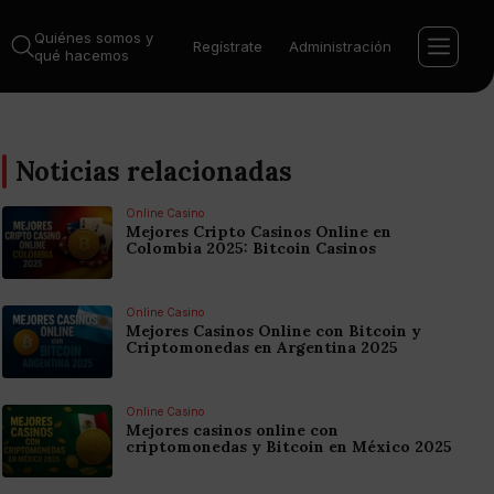
Quiénes somos y
Regístrate
Administración
qué hacemos
Noticias relacionadas
Online Casino
Mejores Cripto Casinos Online en
Colombia 2025: Bitcoin Casinos
Online Casino
Mejores Casinos Online con Bitcoin y
Criptomonedas en Argentina 2025
Online Casino
Mejores casinos online con
criptomonedas y Bitcoin en México 2025