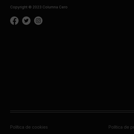
Copyright © 2023 Columna Cero
Política de cookies
Política de 