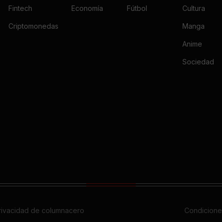
Fintech
Economía
Fútbol
Cultura
Criptomonedas
Manga
Anime
Sociedad
privacidad de columnacero
Condicione