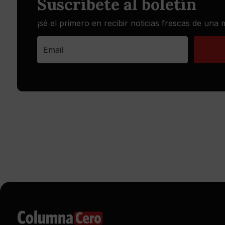
Suscríbete al boletín
¡sé el primero en recibir noticias frescas de una