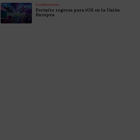
Entretenimiento
Fortnite regresa para iOS en la Unión
Europea