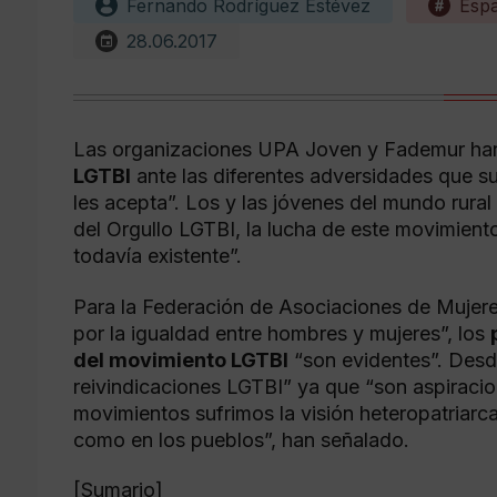
Fernando Rodríguez Estévez
Esp
28.06.2017
Las organizaciones UPA Joven y Fademur ha
LGTBI
ante las diferentes adversidades que su
les acepta”. Los y las jóvenes del mundo rural
del Orgullo LGTBI, la lucha de este movimiento
todavía existente”.
Para la Federación de Asociaciones de Mujer
por la igualdad entre hombres y mujeres”, los
del movimiento LGTBI
“son evidentes”. Desd
reivindicaciones LGTBI” ya que “son aspiraci
movimientos sufrimos la visión heteropatriarcal
como en los pueblos”, han señalado.
[Sumario]