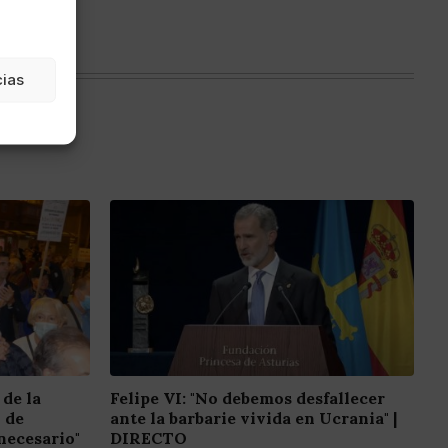
cias
 de la
Felipe VI: "No debemos desfallecer
o de
ante la barbarie vivida en Ucrania" |
necesario"
DIRECTO