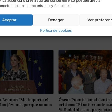
io. La ausencia o la retirada del consentimiento pueden afectar
mente a ciertas características y funciones.
Aceptar
Denegar
Ver preferen
Política de cookies
a Leonor: "Me importa el
Óscar Puente, en el centro
 los jóvenes porque somos
críticas: “El soterramient
Valladolid es un proyecto 