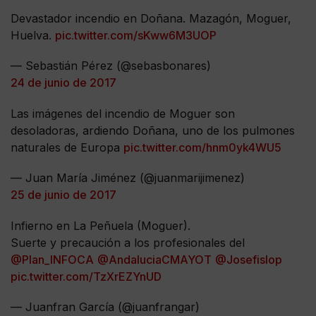
Devastador incendio en Doñana. Mazagón, Moguer,
Huelva.
pic.twitter.com/sKww6M3UOP
— Sebastián Pérez (@sebasbonares)
24 de junio de 2017
Las imágenes del incendio de Moguer son
desoladoras, ardiendo Doñana, uno de los pulmones
naturales de Europa
pic.twitter.com/hnm0yk4WU5
— Juan María Jiménez (@juanmarijimenez)
25 de junio de 2017
Infierno en La Peñuela (Moguer).
Suerte y precaución a los profesionales del
@Plan_INFOCA
@AndaluciaCMAYOT
@Josefislop
pic.twitter.com/TzXrEZYnUD
— Juanfran García (@juanfrangar)