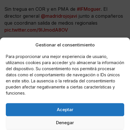
Sin tregua en COR y en PMA de
#IFMoguer
. El
director general
@madridrojojavi
junto a compañeros
que coordinan salida de medios regionales
pic.twitter.com/9IJmodA8OV
— INFOCA (@Plan_INFOCA)
25 de junio de 2017
Gestionar el consentimiento
ACTUALIZAMOS medios en
#IFMoguer
(activo): 68
Para proporcionar una mejor experiencia de usuario,
bomberos forestales, 6
#AAMM
, 7 autobombas,
utilizamos cookies para acceder y/o almacenar la información
del dispositivo. Su consentimiento nos permitirá procesar
UMMT y UMIF. Al orto se sumarán 11 medios aéreos
datos como el comportamiento de navegación o IDs únicos
pic.twitter.com/OXFgcvSY3g
en este sitio. La ausencia o la retirada del consentimiento
pueden afectar negativamente a ciertas características y
— INFOCA (@Plan_INFOCA)
25 de junio de 2017
funciones.
Magnífico trabajo del
@AytoMoguer
en el Incendio de
Mazagón. Trasladan a los evacuados a Moguer.
Aceptar
#IFMazagon
pic.twitter.com/FvUpmUjz2N
Denegar
— Sebastián Pérez (@sebasbonares)