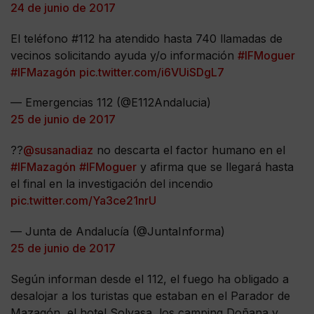
24 de junio de 2017
El teléfono #112 ha atendido hasta 740 llamadas de
vecinos solicitando ayuda y/o información
#IFMoguer
#IFMazagón
pic.twitter.com/i6VUiSDgL7
— Emergencias 112 (@E112Andalucia)
25 de junio de 2017
??
@susanadiaz
no descarta el factor humano en el
#IFMazagón
#IFMoguer
y afirma que se llegará hasta
el final en la investigación del incendio
pic.twitter.com/Ya3ce21nrU
— Junta de Andalucía (@JuntaInforma)
25 de junio de 2017
Según informan desde el 112, el fuego ha obligado a
desalojar a los turistas que estaban en el Parador de
Mazagón, el hotel Solvasa, los camping Doñana y