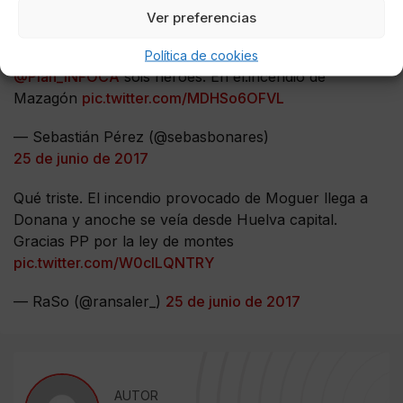
25 de junio de 2017
Ver preferencias
Titánica labor de los medios de extinción.
Política de cookies
@Plan_INFOCA
sois héroes. En el.incendio de
Mazagón
pic.twitter.com/MDHSo6OFVL
— Sebastián Pérez (@sebasbonares)
25 de junio de 2017
Qué triste. El incendio provocado de Moguer llega a
Donana y anoche se veía desde Huelva capital.
Gracias PP por la ley de montes
pic.twitter.com/W0clLQNTRY
— RaSo (@ransaler_)
25 de junio de 2017
AUTOR