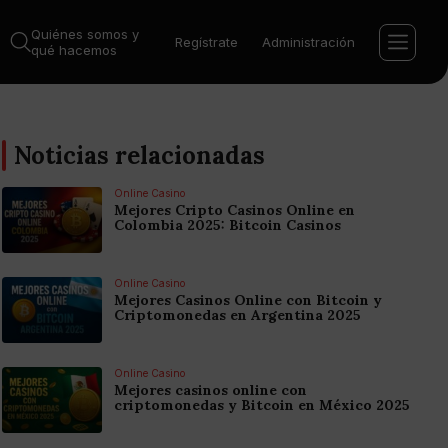
Quiénes somos y
Regístrate
Administración
qué hacemos
Noticias relacionadas
Online Casino
Mejores Cripto Casinos Online en
Colombia 2025: Bitcoin Casinos
Online Casino
Mejores Casinos Online con Bitcoin y
Criptomonedas en Argentina 2025
Online Casino
Mejores casinos online con
criptomonedas y Bitcoin en México 2025