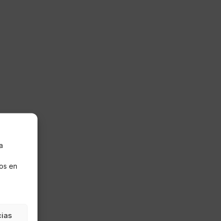
a
s
os en
cias