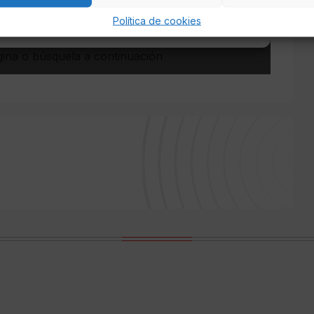
Política de cookies