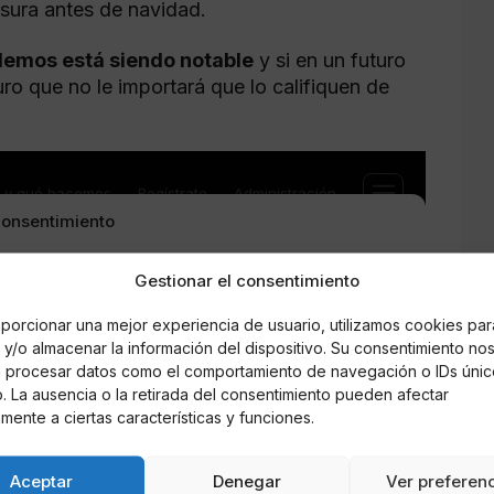
sura antes de navidad.
demos está siendo notable
y si en un futuro
uro que no le importará que lo califiquen de
Gestionar el consentimiento
porcionar una mejor experiencia de usuario, utilizamos cookies par
y/o almacenar la información del dispositivo. Su consentimiento no
á procesar datos como el comportamiento de navegación o IDs únic
io. La ausencia o la retirada del consentimiento pueden afectar
mente a ciertas características y funciones.
Aceptar
Denegar
Ver preferen