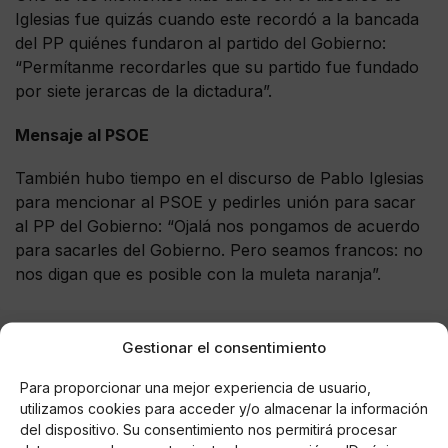
Iglesias fue quizás cuando este recordó a la bancada
del PP quiénes fundaron al partido del Gobierno:
“Permítanme recordarles que su partido fue fundado
por siete jerarcas de la dictadura”.
Mensaje al PSOE
También hubo tiempo en el discurso de Pablo Iglesias
para mencionar al PSOE y pedirles unión para sacar
al PP del Gobierno: “Ojalá nos pongamos de acuerdo
para sacarles del Gobierno. Pero seamos francos: no
nos digan que es posible con la muleta naranja”.
Gestionar el consentimiento
AUTOR
Para proporcionar una mejor experiencia de usuario,
Juan De Dios Pérez
utilizamos cookies para acceder y/o almacenar la información
del dispositivo. Su consentimiento nos permitirá procesar