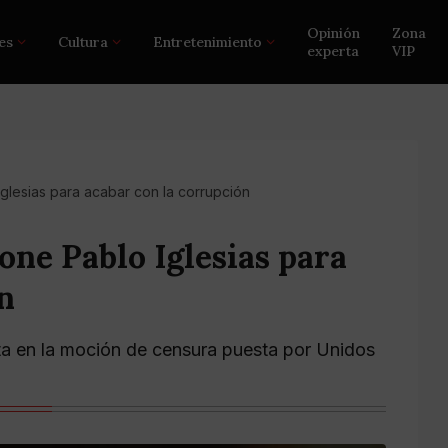
Opinión
Zona
es
Cultura
Entretenimiento
experta
VIP
glesias para acabar con la corrupción
one Pablo Iglesias para
n
ta en la moción de censura puesta por Unidos