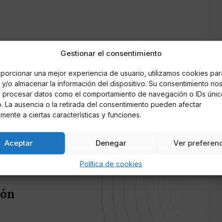
Gestionar el consentimiento
aude fiscal.
porcionar una mejor experiencia de usuario, utilizamos cookies par
y/o almacenar la información del dispositivo. Su consentimiento no
 en el Código Penal.
á procesar datos como el comportamiento de navegación o IDs únic
io. La ausencia o la retirada del consentimiento pueden afectar
r la corrupción, que aún no está en el cuerpo
mente a ciertas características y funciones.
Aceptar
Denegar
Ver preferen
Política de cookies
cón