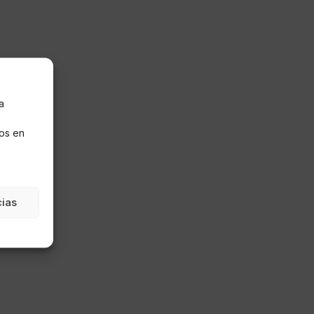
a
s
os en
cias