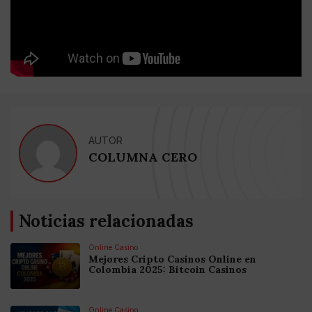
AUTOR
COLUMNA CERO
Noticias relacionadas
Online Casino
Mejores Cripto Casinos Online en
Colombia 2025: Bitcoin Casinos
Online Casino