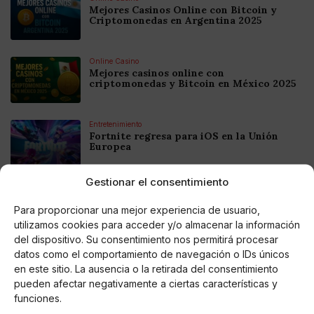
Mejores Casinos Online con Bitcoin y
Criptomonedas en Argentina 2025
Online Casino
Mejores casinos online con
criptomonedas y Bitcoin en México 2025
Entretenimiento
Fortnite regresa para iOS en la Unión
Europea
Gestionar el consentimiento
Para proporcionar una mejor experiencia de usuario,
utilizamos cookies para acceder y/o almacenar la información
Te puede interesar
del dispositivo. Su consentimiento nos permitirá procesar
datos como el comportamiento de navegación o IDs únicos
El Gobierno rechaza la mediación de Felipe VI
en este sitio. La ausencia o la retirada del consentimiento
para desatascar las negociaciones del Poder
pueden afectar negativamente a ciertas características y
Judicial
funciones.
Miguel P. Montes