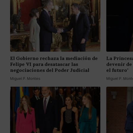
El Gobierno rechaza la mediación de
La Princes
Felipe VI para desatascar las
devenir de
negociaciones del Poder Judicial
el futuro"
Miguel P. Montes
Miguel P. Mont