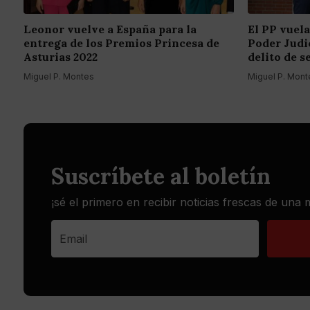
Leonor vuelve a España para la
El PP vuela
entrega de los Premios Princesa de
Poder Judic
Asturias 2022
delito de s
Miguel P. Montes
Miguel P. Mont
Suscríbete al boletín
¡sé el primero en recibir noticias frescas de una