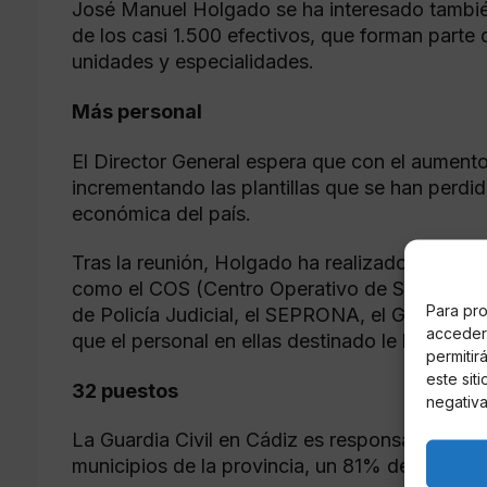
José Manuel Holgado se ha interesado también
de los casi 1.500 efectivos, que forman parte
unidades y especialidades.
Más personal
El Director General espera que con el aumento
incrementando las plantillas que se han perdid
económica del país.
Tras la reunión, Holgado ha realizado una vis
como el COS (Centro Operativo de Servicios),
Para pro
de Policía Judicial, el SEPRONA, el Grupo de 
acceder 
que el personal en ellas destinado le ha ido ex
permitir
este sit
32 puestos
negativa
La Guardia Civil en Cádiz es responsable de 
municipios de la provincia, un 81% del total.