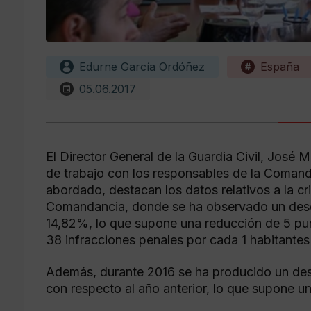
Edurne García Ordóñez
España
05.06.2017
El Director General de la Guardia Civil, José
de trabajo con los responsables de la Comand
abordado, destacan los datos relativos a la cr
Comandancia, donde se ha observado un desce
14,82%, lo que supone una reducción de 5 pun
38 infracciones penales por cada 1 habitantes
Además, durante 2016 se ha producido un des
con respecto al año anterior, lo que supone 