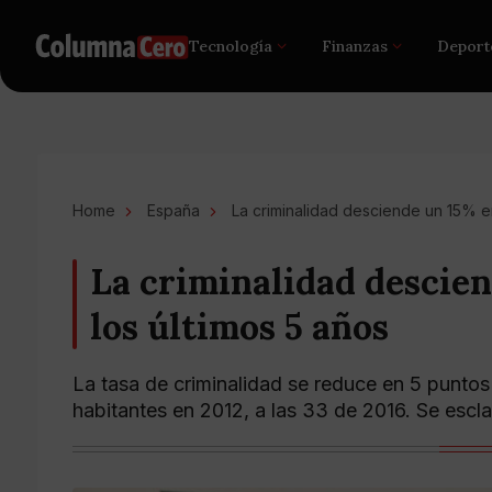
Tecnología
Finanzas
Deport
Home
España
La criminalidad desciende un 15% en
La criminalidad descien
los últimos 5 años
La tasa de criminalidad se reduce en 5 puntos
habitantes en 2012, a las 33 de 2016. Se escl