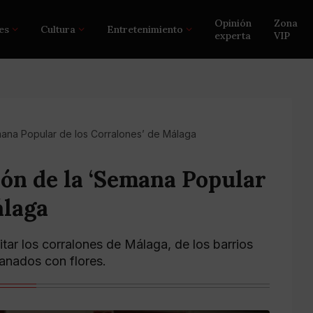
Opinión
Zona
es
Cultura
Entretenimiento
experta
VIP
emana Popular de los Corralones’ de Málaga
ión de la ‘Semana Popular
álaga
tar los corralones de Málaga, de los barrios
lanados con flores.