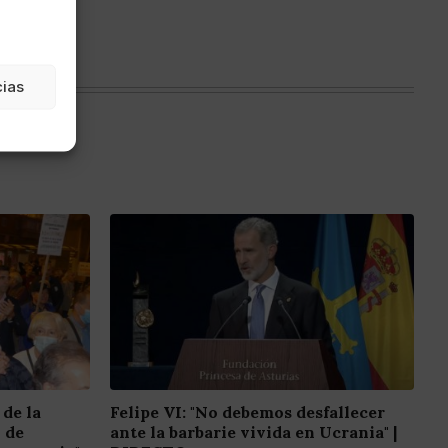
cias
 de la
Felipe VI: "No debemos desfallecer
o de
ante la barbarie vivida en Ucrania" |