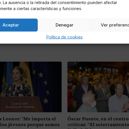
io. La ausencia o la retirada del consentimiento pueden afectar
mente a ciertas características y funciones.
Aceptar
Denegar
Ver preferen
Política de cookies
a Leonor: "Me importa el
Óscar Puente, en el centro
 los jóvenes porque somos
críticas: “El soterramient