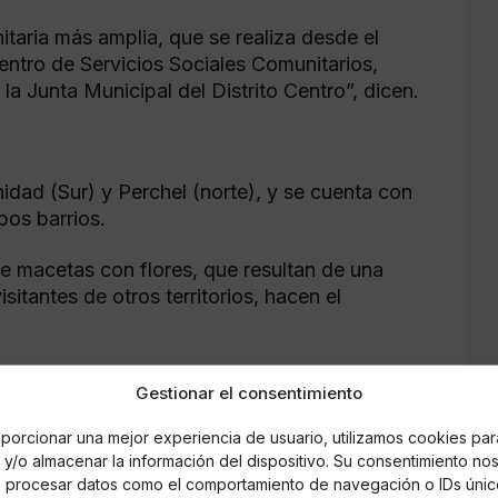
taria más amplia, que se realiza desde el
ntro de Servicios Sociales Comunitarios,
a Junta Municipal del Distrito Centro”, dicen.
idad (Sur) y Perchel (norte), y se cuenta con
bos barrios.
de macetas con flores, que resultan de una
itantes de otros territorios, hacen el
Gestionar el consentimiento
porcionar una mejor experiencia de usuario, utilizamos cookies par
y/o almacenar la información del dispositivo. Su consentimiento no
á procesar datos como el comportamiento de navegación o IDs únic