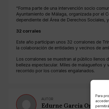
“Forma parte de una intervención socio comuni
Ayuntamiento de Málaga, organizada por el Ce
dependiente del Área de Derechos Sociales, y l
32 corrales
Este año participan unos 32 corralones de Trin
la colaboración de entidades y vecinos de am
Los corralones se muestran al público llenos 
belleza espectacular. Miles de malagueños y vis
recorrido por los corrales engalanados.
Para pro
AUTOR
acceder 
Edurne García Ordóñez
permitir