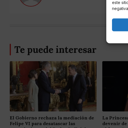
este sit
negativa
Te puede interesar
El Gobierno rechaza la mediación de
La Princes
Felipe VI para desatascar las
devenir de