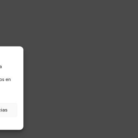
a
s
os en
cias