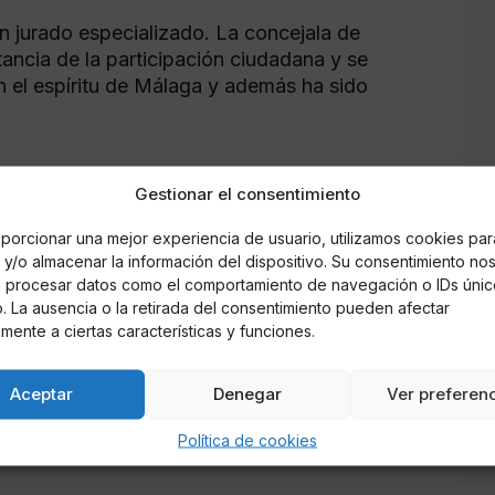
un jurado especializado. La concejala de
tancia de la participación ciudadana y se
n el espíritu de Málaga y además ha sido
Gestionar el consentimiento
on el que está dotado el concurso. Ruiz Vergara
a, como especialista en Artes Gráficas.
porcionar una mejor experiencia de usuario, utilizamos cookies par
y/o almacenar la información del dispositivo. Su consentimiento no
á procesar datos como el comportamiento de navegación o IDs únic
untó en la votación desde el primer día y ha
io. La ausencia o la retirada del consentimiento pueden afectar
437 votos). En segundo lugar se ha situado la
mente a ciertas características y funciones.
, que ha recibido 1.206 votos (10.25%); tercero
87%); seguido en el cuarto puesto de
La
Aceptar
Denegar
Ver preferen
; y de
Málaga, flor y Feria
, que ha obtenido
Política de cookies