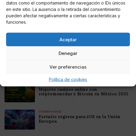
datos como el comportamiento de navegación o IDs únicos
en este sitio. La ausencia o la retirada del consentimiento
pueden afectar negativamente a ciertas características y
Noticias relacionadas
funciones.
Online Casino
Mejores Cripto Casinos Online en
Colombia 2025: Bitcoin Casinos
Aceptar
Denegar
Online Casino
Mejores Casinos Online con Bitcoin y
Criptomonedas en Argentina 2025
Ver preferencias
Política de cookies
Online Casino
Mejores casinos online con
criptomonedas y Bitcoin en México 2025
Entretenimiento
Fortnite regresa para iOS en la Unión
Europea