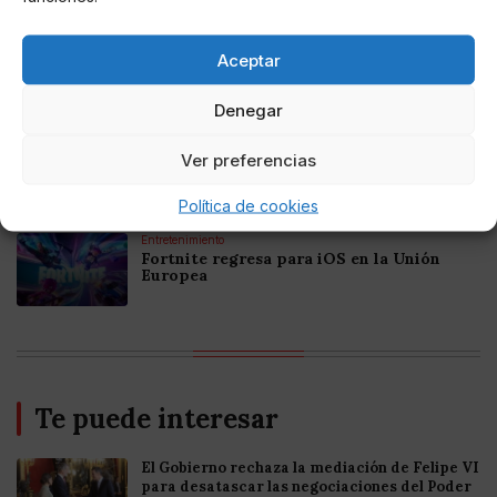
Online Casino
Mejores Casinos Online con Bitcoin y
Aceptar
Criptomonedas en Argentina 2025
Denegar
Online Casino
Mejores casinos online con
Ver preferencias
criptomonedas y Bitcoin en México 2025
Política de cookies
Entretenimiento
Fortnite regresa para iOS en la Unión
Europea
Te puede interesar
El Gobierno rechaza la mediación de Felipe VI
para desatascar las negociaciones del Poder