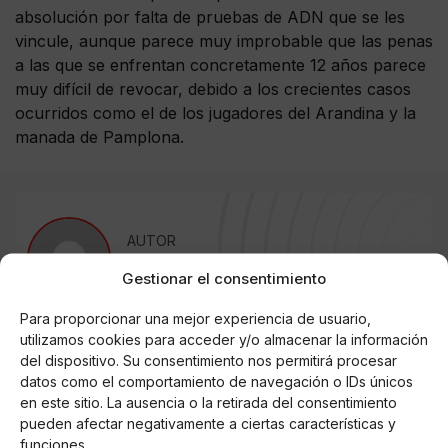
absolución por falta de pruebas de ADN que se les
vincule, aunque parece muy improbable que las penas
a las que se enfrentan concretamente 12 años parece
muy difícil de revocar, debido a los crecientes casos
ocurridos como el de los jugadores del Arandina y la
manada de Pamplona.
AUTOR
Dulcinea Lorenzo
Gestionar el consentimiento
Para proporcionar una mejor experiencia de usuario,
utilizamos cookies para acceder y/o almacenar la información
Noticias relacionadas
del dispositivo. Su consentimiento nos permitirá procesar
datos como el comportamiento de navegación o IDs únicos
Online Casino
en este sitio. La ausencia o la retirada del consentimiento
Mejores Cripto Casinos Online en
pueden afectar negativamente a ciertas características y
Colombia 2025: Bitcoin Casinos
funciones.