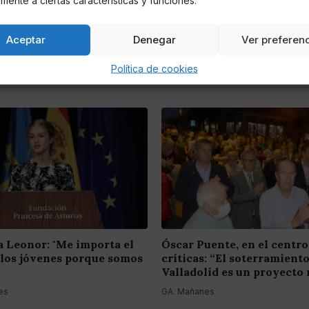
Aceptar
Denegar
Ver preferen
Política de cookies
a Leonor: "Me importa el
Óscar Puente, en el centro
 los jóvenes porque somos
críticas: “El soterramient
Valladolid es un proyecto 
es
GA. Mañanes