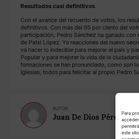
Resultados casi definitivos
Con el avance del recuento de votos, los res
definitivos. Con más del 95 por ciento del vo
participación, Pedro Sánchez ha ganado con
de Patxi López. Ya reacciones del nuevo secr
va hacer lo indecible para mejorar el país y pa
Popular y para mejorar la vida de la ciudadaní
formaciones se han pronunciado, como son lo
Iglesias, todos para felicitar al propio Pedro 
AUTOR
Para pro
Juan De Dios Pérez
acceder 
permitir
este sit
negativa