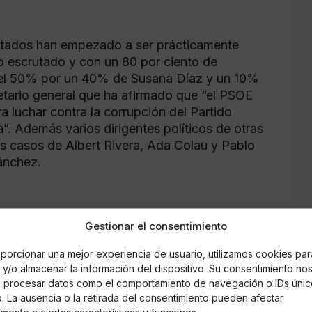
ultados han empezado a ser prácticamente
to escrutado y con un 80 por ciento de
 el 50% por un 40% de Susana Díaz y un 10%
etario general que ha afirmado que “el PSOE
ra luchar contra la corrupción del Partido
a”. Además varios dirigentes políticos de otras
s casos de Albert Rivera, Ada Colau y Pablo
Sánchez.
Gestionar el consentimiento
porcionar una mejor experiencia de usuario, utilizamos cookies par
y/o almacenar la información del dispositivo. Su consentimiento no
á procesar datos como el comportamiento de navegación o IDs únic
io. La ausencia o la retirada del consentimiento pueden afectar
mente a ciertas características y funciones.