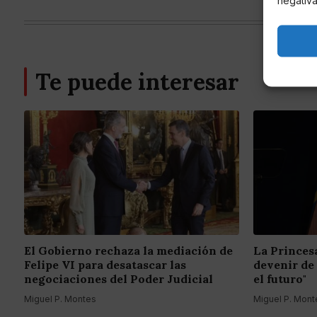
Te puede interesar
El Gobierno rechaza la mediación de
La Princes
Felipe VI para desatascar las
devenir de
negociaciones del Poder Judicial
el futuro"
Miguel P. Montes
Miguel P. Mont