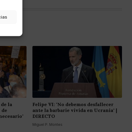
cias
 de la
Felipe VI: "No debemos desfallecer
o de
ante la barbarie vivida en Ucrania" |
necesario"
DIRECTO
Miguel P. Montes