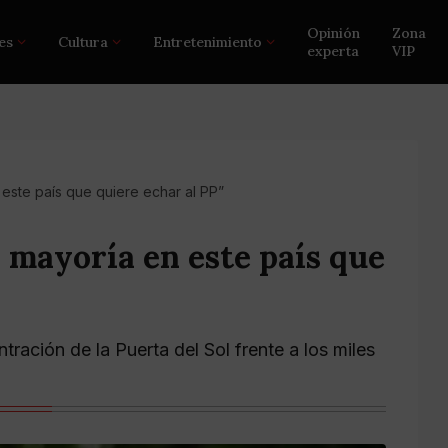
Opinión
Zona
es
Cultura
Entretenimiento
experta
VIP
 este país que quiere echar al PP”
a mayoría en este país que
ración de la Puerta del Sol frente a los miles