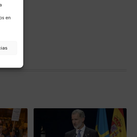
a
s
os en
cias