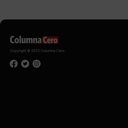
Copyright © 2023 Columna Cero