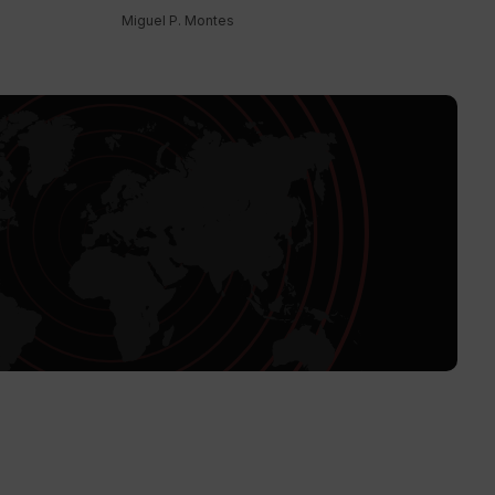
Miguel P. Montes