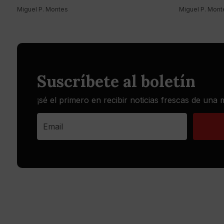
Miguel P. Montes
Miguel P. Mont
Suscríbete al boletín
¡sé el primero en recibir noticias frescas de una