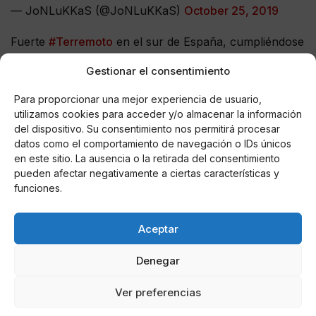
— JoNLuKKaS (@JoNLuKKaS)
October 25, 2019
Fuerte
#Terremoto
en el sur de España, cumpliéndose
los peores augurios tras remover la losa de Franco en
Gestionar el consentimiento
el Valle de los Caídos. La gente empieza a abandonar
sus hogares presa del pánico. Las autoridades locales
Para proporcionar una mejor experiencia de usuario,
piden calma. En vano.
pic.twitter.com/waGdqeySsH
utilizamos cookies para acceder y/o almacenar la información
del dispositivo. Su consentimiento nos permitirá procesar
— Jesús Arroyo (@GenteQueLucha)
datos como el comportamiento de navegación o IDs únicos
October 25, 2019
en este sitio. La ausencia o la retirada del consentimiento
pueden afectar negativamente a ciertas características y
Pues yo he notado un temblor en Málaga capital :S
funciones.
#terremoto
Aceptar
— guacamole del mercadona (@TaacoBurrito)
October 25, 2019
Denegar
A las 11:35 horas se ha registrado un
#Terremoto
en el
Ver preferencias
sur de España e Italia de magnitud 4,7 grados en la