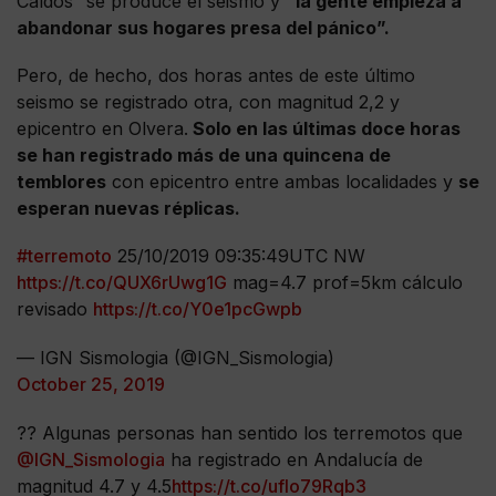
Caídos” se produce el seismo y
“la gente empieza a
abandonar sus hogares presa del pánico”.
Pero, de hecho, dos horas antes de este último
seismo se registrado otra, con magnitud 2,2 y
epicentro en Olvera.
Solo en las últimas doce horas
se han registrado más de una quincena de
temblores
con epicentro entre ambas localidades y
se
esperan nuevas réplicas.
#terremoto
25/10/2019 09:35:49UTC NW
https://t.co/QUX6rUwg1G
mag=4.7 prof=5km cálculo
revisado
https://t.co/Y0e1pcGwpb
— IGN Sismologia (@IGN_Sismologia)
October 25, 2019
?? Algunas personas han sentido los terremotos que
@IGN_Sismologia
ha registrado en Andalucía de
magnitud 4.7 y 4.5
https://t.co/ufIo79Rqb3