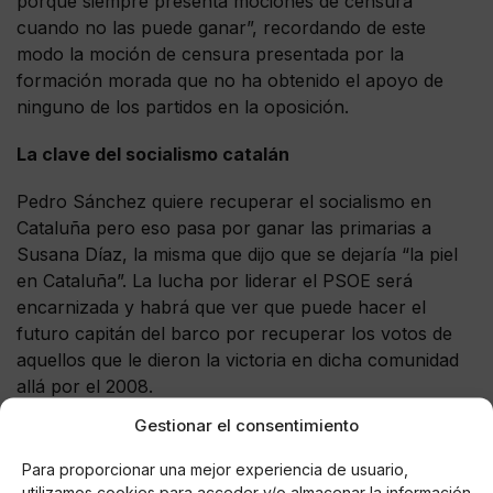
porque siempre presenta mociones de censura
cuando no las puede ganar”, recordando de este
modo la moción de censura presentada por la
formación morada que no ha obtenido el apoyo de
ninguno de los partidos en la oposición.
La clave del socialismo catalán
Pedro Sánchez quiere recuperar el socialismo en
Cataluña pero eso pasa por ganar las primarias a
Susana Díaz, la misma que dijo que se dejaría “la piel
en Cataluña”. La lucha por liderar el PSOE será
encarnizada y habrá que ver que puede hacer el
futuro capitán del barco por recuperar los votos de
aquellos que le dieron la victoria en dicha comunidad
allá por el 2008.
Gestionar el consentimiento
Para proporcionar una mejor experiencia de usuario,
utilizamos cookies para acceder y/o almacenar la información