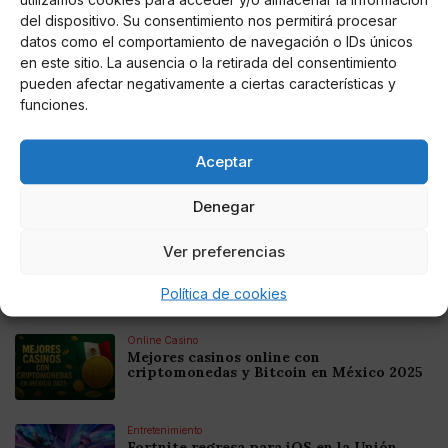
AUTOR
del dispositivo. Su consentimiento nos permitirá procesar
Juan De Dios Pérez
datos como el comportamiento de navegación o IDs únicos
en este sitio. La ausencia o la retirada del consentimiento
pueden afectar negativamente a ciertas características y
funciones.
Noticias relacionadas
Aceptar
Online Casino
Mejores Cripto Casinos Online en
Colombia 2025: Bitcoin Casinos
Denegar
Ver preferencias
Online Casino
Mejores Casinos Online con Bitcoin y
Criptomonedas en Argentina 2025
Política de cookies
Online Casino
Mejores casinos online con
criptomonedas y Bitcoin en México 2025
Entretenimiento
Fortnite regresa para iOS en la Unión