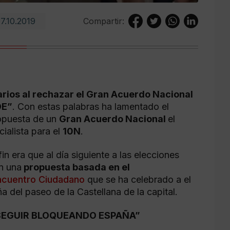
7.10.2019
Compartir:
rios al rechazar el Gran Acuerdo Nacional
OE”
. Con estas palabras ha lamentado el
opuesta de un
Gran Acuerdo Nacional
el
ialista para el
10N
.
n era que al día siguiente a las elecciones
en una
propuesta basada en el
cuentro Ciudadano
que se ha celebrado a el
 del paseo de la Castellana de la capital.
 SEGUIR BLOQUEANDO ESPAÑA”