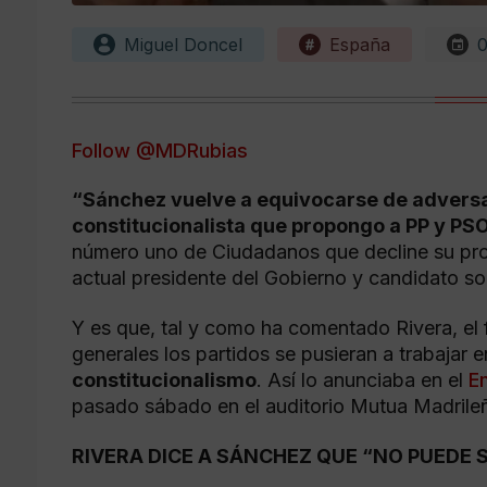
Miguel Doncel
España
0
Follow @MDRubias
“Sánchez vuelve a equivocarse de adversa
constitucionalista que propongo a PP y PS
número uno de Ciudadanos que decline su pr
actual presidente del Gobierno y candidato soc
Y es que, tal y como ha comentado Rivera, el fi
generales los partidos se pusieran a trabajar 
constitucionalismo
. Así lo anunciaba en el
En
pasado sábado en el auditorio Mutua Madrileña
RIVERA DICE A SÁNCHEZ QUE “NO PUEDE