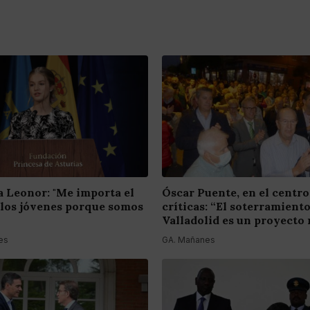
a Leonor: "Me importa el
Óscar Puente, en el centro
 los jóvenes porque somos
críticas: “El soterramient
Valladolid es un proyecto 
es
GA. Mañanes