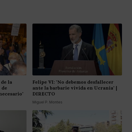
 de la
Felipe VI: "No debemos desfallecer
o de
ante la barbarie vivida en Ucrania" |
necesario"
DIRECTO
Miguel P. Montes