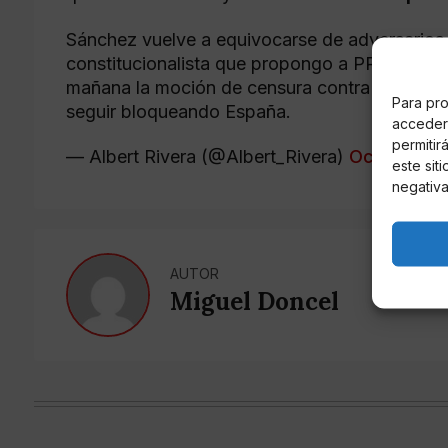
Sánchez vuelve a equivocarse de adversarios 
constitucionalista que propongo a PP y PSOE.
mañana la moción de censura contra Torra. H
Para pro
seguir bloqueando España.
acceder 
permitir
— Albert Rivera (@Albert_Rivera)
October 6,
este sit
negativa
AUTOR
Miguel Doncel