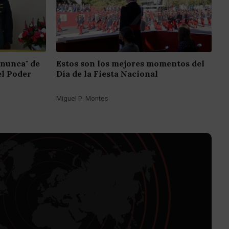
 nunca" de
Estos son los mejores momentos del
el Poder
Día de la Fiesta Nacional
Miguel P. Montes