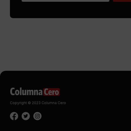
Copyright © 2023 Columna Cero