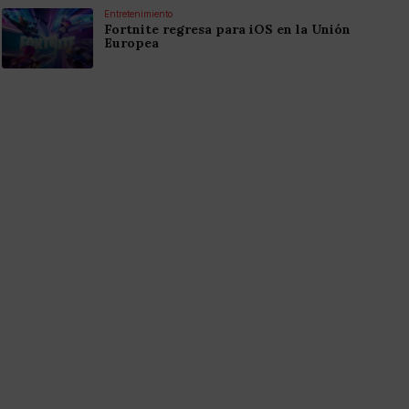
Entretenimiento
Fortnite regresa para iOS en la Unión
Europea