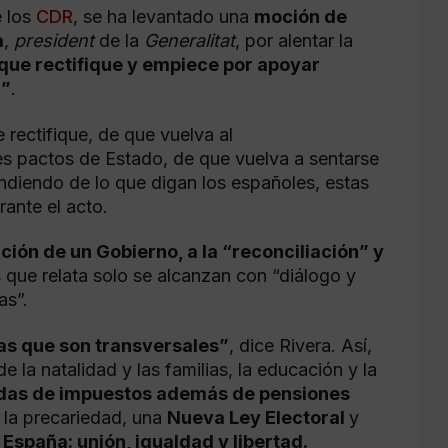
e los
CDR
, se ha levantado una
moción de
a
,
president
de la
Generalitat
, por alentar la
 que rectifique y empiece por apoyar
a”
.
ectifique, de que vuelva al
es pactos de Estado, de que vuelva a sentarse
ndiendo de lo que digan los españoles, estas
rante el acto.
ción de un Gobierno, a la “reconciliación” y
s que relata solo se alcanzan con “diálogo y
as”.
s que son transversales”
, dice Rivera. Así,
la natalidad y las familias, la educación y la
adas de impuestos además de pensiones
 la precariedad, una
Nueva Ley Electoral
y
 España: unión, igualdad y libertad.