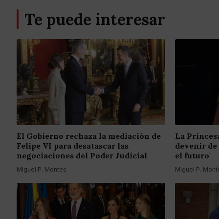
Te puede interesar
El Gobierno rechaza la mediación de
La Princes
Felipe VI para desatascar las
devenir de
negociaciones del Poder Judicial
el futuro"
Miguel P. Montes
Miguel P. Mont