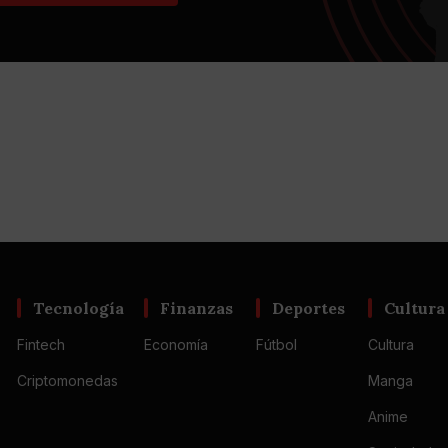
Tecnología
Finanzas
Deportes
Cultura
Fintech
Economía
Fútbol
Cultura
Criptomonedas
Manga
Anime