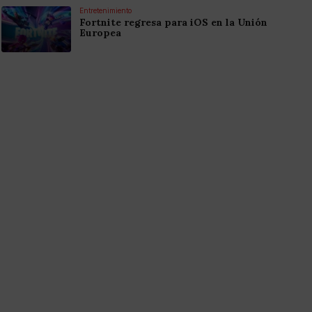
Entretenimiento
Fortnite regresa para iOS en la Unión
Europea