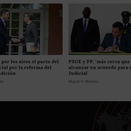
 por los aires el pacto del
PSOE y PP, "más cerca que
ial por la reforma del
alcanzar un acuerdo para 
edición
Judicial
es
Miguel P. Montes