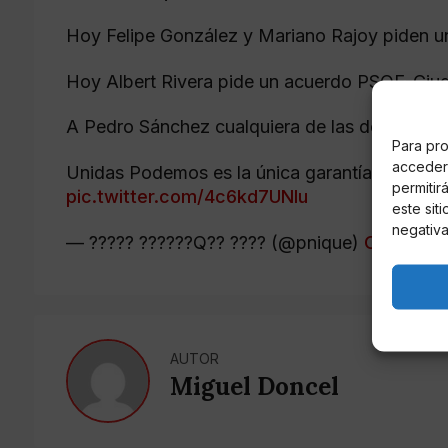
Hoy Felipe González y Mariano Rajoy piden u
Hoy Albert Rivera pide un acuerdo PSOE-Ciu
A Pedro Sánchez cualquiera de las dos cosas 
Para pro
acceder 
Unidas Podemos es la única garantía de que ni
permitir
pic.twitter.com/4c6kd7UNlu
este sit
negativa
— ????? ??????Q?? ???? (@pnique)
October 5
AUTOR
Miguel Doncel