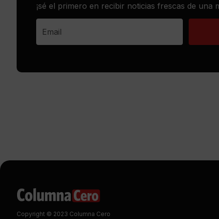
¡sé el primero en recibir noticias frescas de una
Copyright © 2023 Columna Cero