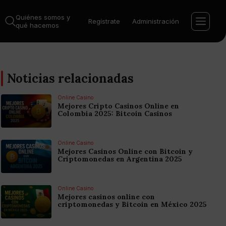
Quiénes somos y
Regístrate
Administración
qué hacemos
Noticias relacionadas
Online Casino
Mejores Cripto Casinos Online en
Colombia 2025: Bitcoin Casinos
Online Casino
Mejores Casinos Online con Bitcoin y
Criptomonedas en Argentina 2025
Online Casino
Mejores casinos online con
criptomonedas y Bitcoin en México 2025