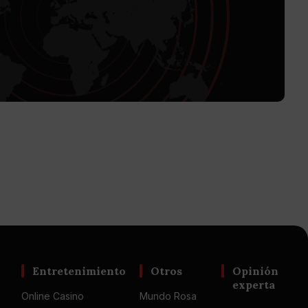
Entretenimiento
Otros
Opinión
experta
Online Casino
Mundo Rosa