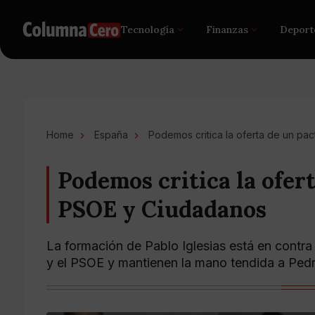
Tecnología
Finanzas
Deport
Home
España
Podemos critica la oferta de un pa
Podemos critica la ofer
PSOE y Ciudadanos
La formación de Pablo Iglesias está en contra 
y el PSOE y mantienen la mano tendida a Ped