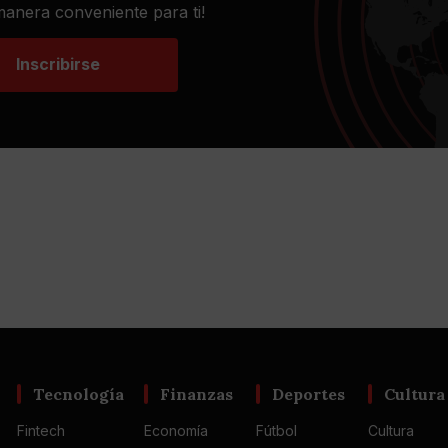
 manera conveniente para ti!
Inscribirse
Tecnología
Finanzas
Deportes
Cultura
Fintech
Economía
Fútbol
Cultura