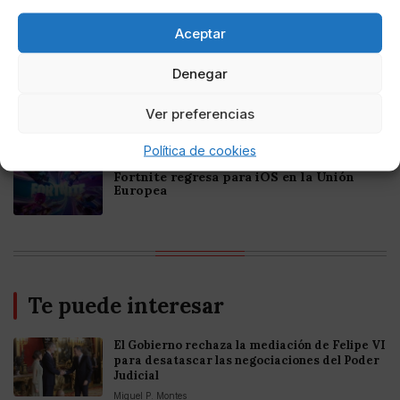
Online Casino
Mejores Casinos Online con Bitcoin y
Criptomonedas en Argentina 2025
Aceptar
Denegar
Online Casino
Mejores casinos online con
criptomonedas y Bitcoin en México 2025
Ver preferencias
Política de cookies
Entretenimiento
Fortnite regresa para iOS en la Unión
Europea
Te puede interesar
El Gobierno rechaza la mediación de Felipe VI
para desatascar las negociaciones del Poder
Judicial
Miguel P. Montes