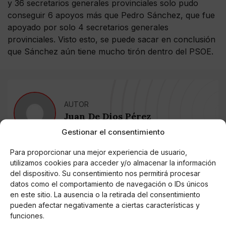
y 36 secretarios generales provinciales solo pudo
conseguir 6 apoyos más que Pedro Sánchez, que fue
apoyado por solo 4 secretarios generales
provinciales. Visto esto, se puede sacar en conclusión
que Sánchez aún tiene mucho tirón dentro del PSOE.
AUTOR
Juan De Dios Pérez
Gestionar el consentimiento
Para proporcionar una mejor experiencia de usuario,
Noticias relacionadas
utilizamos cookies para acceder y/o almacenar la información
del dispositivo. Su consentimiento nos permitirá procesar
Online Casino
datos como el comportamiento de navegación o IDs únicos
Mejores Cripto Casinos Online en
en este sitio. La ausencia o la retirada del consentimiento
Colombia 2025: Bitcoin Casinos
pueden afectar negativamente a ciertas características y
funciones.