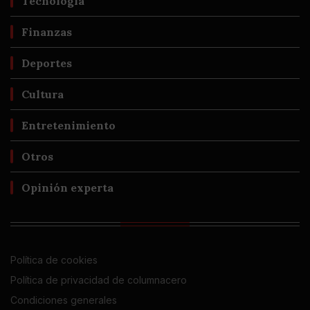
Tecnología
Finanzas
Deportes
Cultura
Entretenimiento
Otros
Opinión experta
Política de cookies
Política de privacidad de columnacero
Condiciones generales