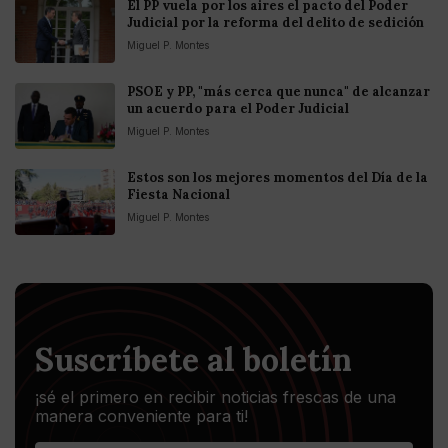
El PP vuela por los aires el pacto del Poder
Judicial por la reforma del delito de sedición
Miguel P. Montes
PSOE y PP, "más cerca que nunca" de alcanzar
un acuerdo para el Poder Judicial
Miguel P. Montes
Estos son los mejores momentos del Día de la
Fiesta Nacional
Miguel P. Montes
Suscríbete al boletín
¡sé el primero en recibir noticias frescas de una
manera conveniente para ti!