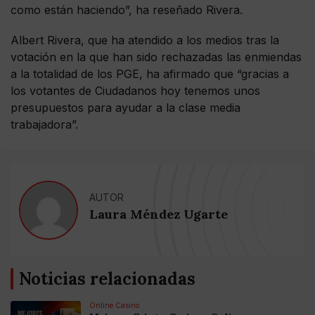
como están haciendo”, ha reseñado Rivera.
Albert Rivera, que ha atendido a los medios tras la
votación en la que han sido rechazadas las enmiendas
a la totalidad de los PGE, ha afirmado que “gracias a
los votantes de Ciudadanos hoy tenemos unos
presupuestos para ayudar a la clase media
trabajadora”.
AUTOR
Laura Méndez Ugarte
Noticias relacionadas
Online Casino