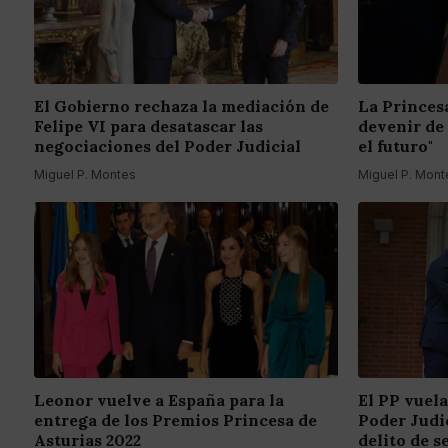
El Gobierno rechaza la mediación de
La Princes
Felipe VI para desatascar las
devenir de
negociaciones del Poder Judicial
el futuro"
Miguel P. Montes
Miguel P. Mont
Leonor vuelve a España para la
El PP vuela
entrega de los Premios Princesa de
Poder Judic
Asturias 2022
delito de s