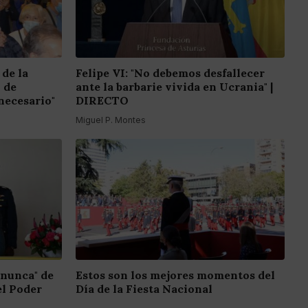
 de la
Felipe VI: "No debemos desfallecer
o de
ante la barbarie vivida en Ucrania" |
necesario"
DIRECTO
Miguel P. Montes
 nunca" de
Estos son los mejores momentos del
el Poder
Día de la Fiesta Nacional