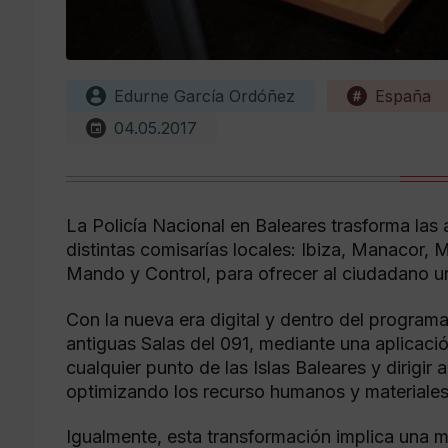
Edurne García Ordóñez
España
04.05.2017
La Policía Nacional en Baleares trasforma las 
distintas comisarías locales: Ibiza, Manacor, 
Mando y Control, para ofrecer al ciudadano un
Con la nueva era digital y dentro del programa
antiguas Salas del 091, mediante una aplicaci
cualquier punto de las Islas Baleares y dirigir a
optimizando los recurso humanos y materiales
Igualmente, esta transformación implica una me