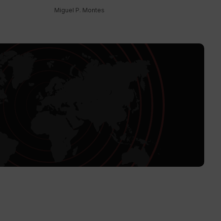
Miguel P. Montes