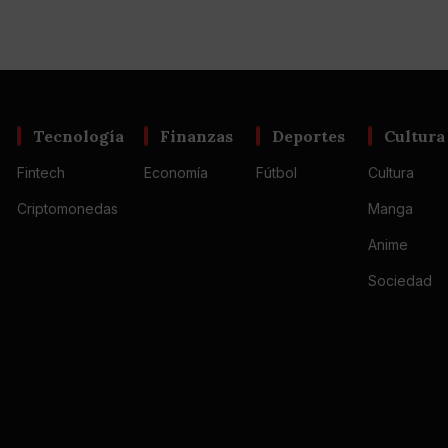
Tecnología
Finanzas
Deportes
Cultura
Fintech
Economía
Fútbol
Cultura
Criptomonedas
Manga
Anime
Sociedad