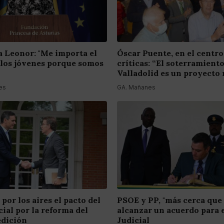
a Leonor: "Me importa el
Óscar Puente, en el centro
 los jóvenes porque somos
críticas: “El soterramient
Valladolid es un proyecto 
es
GA. Mañanes
 por los aires el pacto del
PSOE y PP, "más cerca que
ial por la reforma del
alcanzar un acuerdo para 
edición
Judicial