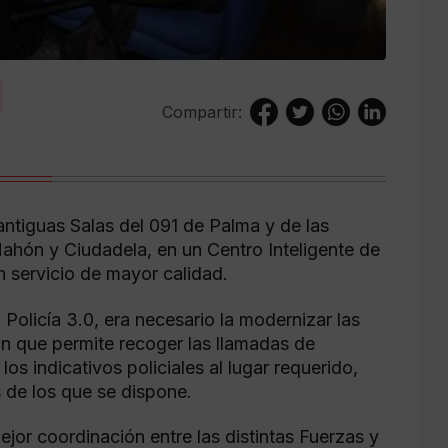
Compartir:
antiguas Salas del 091 de Palma y de las
Mahón y Ciudadela, en un Centro Inteligente de
 servicio de mayor calidad.
 Policía 3.0, era necesario la modernizar las
ón que permite recoger las llamadas de
 los indicativos policiales al lugar requerido,
 de los que se dispone.
jor coordinación entre las distintas Fuerzas y