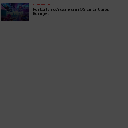
Entretenimiento
Fortnite regresa para iOS en la Unión
Europea