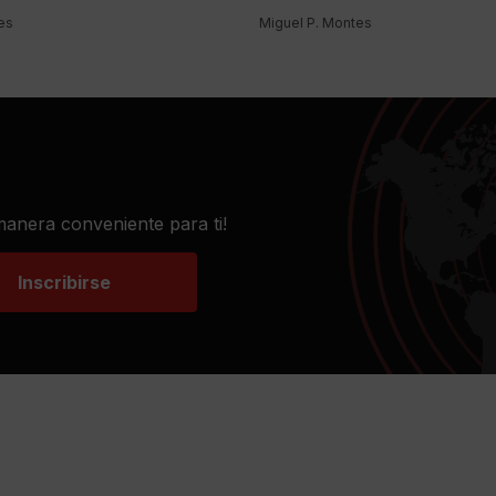
es
Miguel P. Montes
 manera conveniente para ti!
Inscribirse