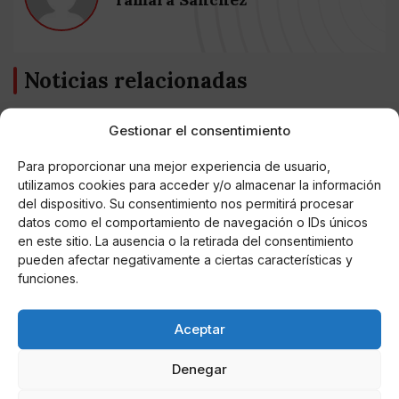
Noticias relacionadas
Online Casino
Gestionar el consentimiento
Mejores Cripto Casinos Online en
Colombia 2025: Bitcoin Casinos
Para proporcionar una mejor experiencia de usuario,
utilizamos cookies para acceder y/o almacenar la información
Online Casino
del dispositivo. Su consentimiento nos permitirá procesar
Mejores Casinos Online con Bitcoin y
datos como el comportamiento de navegación o IDs únicos
Criptomonedas en Argentina 2025
en este sitio. La ausencia o la retirada del consentimiento
pueden afectar negativamente a ciertas características y
Online Casino
funciones.
Mejores casinos online con
criptomonedas y Bitcoin en México 2025
Aceptar
Entretenimiento
Denegar
Fortnite regresa para iOS en la Unión
Europea