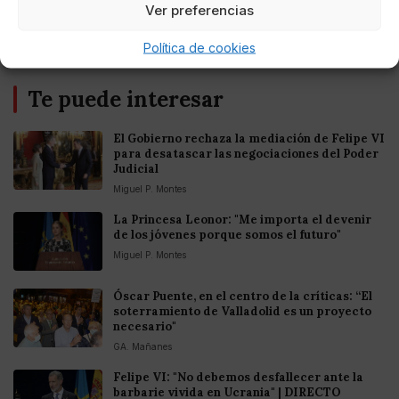
Ver preferencias
Política de cookies
Te puede interesar
El Gobierno rechaza la mediación de Felipe VI
para desatascar las negociaciones del Poder
Judicial
Miguel P. Montes
La Princesa Leonor: "Me importa el devenir
de los jóvenes porque somos el futuro"
Miguel P. Montes
Óscar Puente, en el centro de la críticas: “El
soterramiento de Valladolid es un proyecto
necesario"
GA. Mañanes
Felipe VI: "No debemos desfallecer ante la
barbarie vivida en Ucrania" | DIRECTO