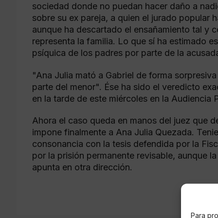
sociedad donde no puedan hacer daño a nadie"
sobre su ex pareja, a quien el jurado popular 
aunque ha descartado el ensañamiento tal y c
representa la familia. Lo que sí ha estimado e
psíquica de los padres por parte de la acusad
"Ana Julia mató a Gabriel de forma sorpresiva 
parte del menor". Ése ha sido el veredicto exa
en la tarde de este miércoles en la Audiencia P
Ahora el caso queda en manos del juez que de
impone finalmente a Ana Julia Quezada. Tenien
consonancia con la tesis defendida por la Fiscal
por la prisión permanente revisable, aunque la
apunta en otra dirección.
Para pro