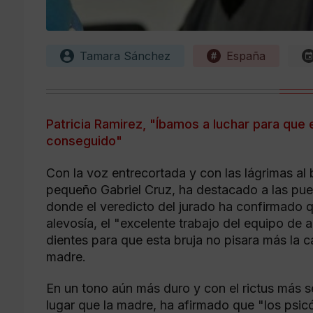
Tamara Sánchez
España
Patricia Ramirez, "Íbamos a luchar para que e
conseguido"
Con la voz entrecortada y con las lágrimas al 
pequeño Gabriel Cruz, ha destacado a las puer
donde el veredicto del jurado ha confirmado
alevosía, el "excelente trabajo del equipo de
dientes para que esta bruja no pisara más la 
madre.
En un tono aún más duro y con el rictus más s
lugar que la madre, ha afirmado que "los psic