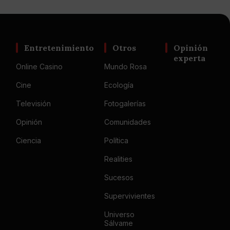
Entretenimiento
Otros
Opinión
experta
Online Casino
Mundo Rosa
Cine
Ecología
Televisión
Fotogalerías
Opinión
Comunidades
Ciencia
Política
Realities
Sucesos
Supervivientes
Universo
Sálvame