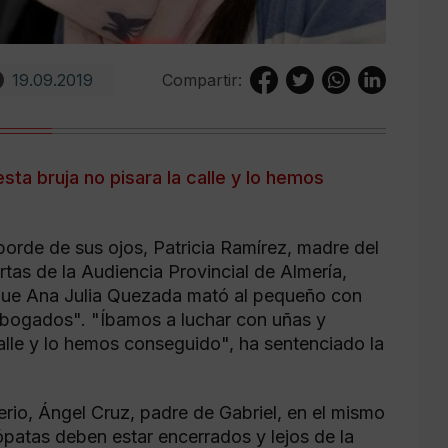
19.09.2019
Compartir:
sta bruja no pisara la calle y lo hemos
borde de sus ojos, Patricia Ramírez, madre del
tas de la Audiencia Provincial de Almería,
 que Ana Julia Quezada mató al pequeño con
 abogados". "Íbamos a luchar con uñas y
calle y lo hemos conseguido", ha sentenciado la
erio, Ángel Cruz, padre de Gabriel, en el mismo
ópatas deben estar encerrados y lejos de la