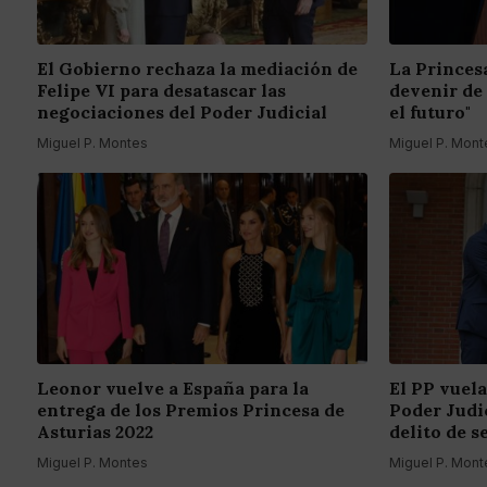
El Gobierno rechaza la mediación de
La Princes
Felipe VI para desatascar las
devenir de
negociaciones del Poder Judicial
el futuro"
Miguel P. Montes
Miguel P. Mont
Leonor vuelve a España para la
El PP vuela
entrega de los Premios Princesa de
Poder Judic
Asturias 2022
delito de s
Miguel P. Montes
Miguel P. Mont