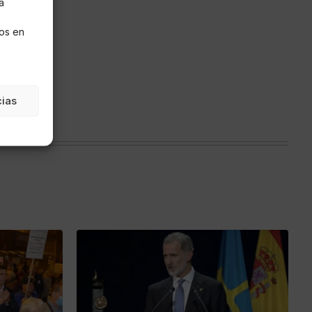
a
s
os en
cias