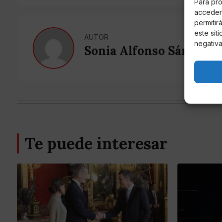
Para pro
acceder 
permitir
este sit
AUTOR
negativa
Sonia Alfonso Sánchez
Te puede interesar