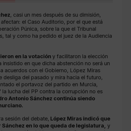
chez
, casi un mes después de su dimisión,
afectan: el Caso Auditorio, por el que está
eración Púnica, sobre la que el Tribunal
ias, tal y como ha pedido el juez de la Audiencia
ieron en la votación
y facilitaron la elección
 insistido en que dicha abstención no será un
r a acuerdos con el Gobierno, López Miras
e desliga del pasado y mira hacia el futuro,
untado el portavoz del partido en Murcia,
la lucha del PP contra la corrupción no es
dro Antonio Sánchez continúa siendo
murciano.
ra sesión del debate,
López Miras indicó que
r Sánchez en lo que queda de legislatura,
y