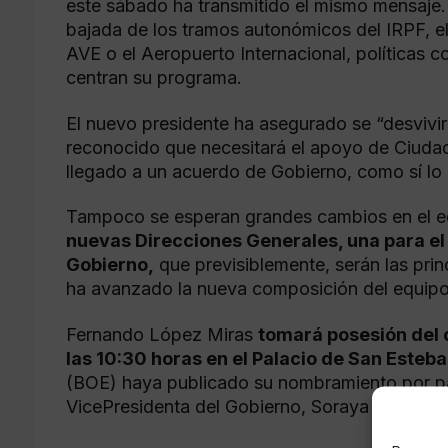
este sábado ha transmitido el mismo mensaje.
bajada de los tramos autonómicos del IRPF, el 
AVE o el Aeropuerto Internacional, políticas
centran su programa.
El nuevo presidente ha asegurado se “desvivir
reconocido que necesitará el apoyo de Ciuda
llegado a un acuerdo de Gobierno, como sí lo h
Tampoco se esperan grandes cambios en el e
nuevas Direcciones Generales, una para el
Gobierno,
que previsiblemente, serán las pri
ha avanzado la nueva composición del equipo
Fernando López Miras
tomará posesión del 
las 10:30 horas en el Palacio de San Esteb
(BOE) haya publicado su nombramiento por part
VicePresidenta del Gobierno, Soraya Sáez de 