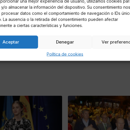
porcionar una mejor experiencia de usuario, utilizamos cookies par
y/o almacenar la información del dispositivo. Su consentimiento no
á procesar datos como el comportamiento de navegación o IDs únic
io. La ausencia o la retirada del consentimiento pueden afectar
mente a ciertas características y funciones.
Aceptar
Denegar
Ver preferen
Política de cookies