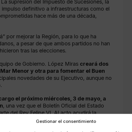
 La supresión del Impuesto de Sucesiones, la
impulso definitivo a infraestructuras como el
 comprometidas hace más de una década,
á” por mejorar la Región, para lo que ha
danos, a pesar de que ambos partidos no han
icieron tras las elecciones.
quipo de Gobierno. López Miras
creará dos
 Mar Menor y otra para fomentar el Buen
ncipales novedades de su Ejecutivo, aunque no
.
cargo el próximo miércoles, 3 de mayo, a
an
, una vez que el Boletín Oficial del Estado
e del Rey Felipe VI. Al acto acudirá la
Santamaría.
Gestionar el consentimiento