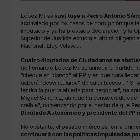
López Miras
sustituye a Pedro Antonio Sán
acorralado por los casos de corrupción que le 
imputado y ya ha prestado declaración y la Op
Superior de Justicia estudia si abrirá diligenc
Nacional, Eloy Velasco.
Cuatro diputados de Ciudadanos se abstuv
de Fernando López Miras aunque el partido ha
“cheque en blanco” al PP y en que para llega
deberá “desvincularse” de su antecesor. ” Si s
tendrá la puerta abierta para negociar”, ha ap
Miguel Sánchez, aunque ha considerado que ” 
creíble”, comenzando por el hecho de que
Pe
Diputado Autonómico y presidente del PP 
No obstante, el pasado miércoles, en la prime
continuará con las políticas impulsadas po