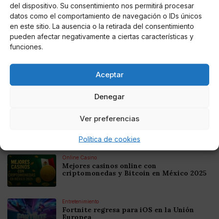
Miguel P. Montes
del dispositivo. Su consentimiento nos permitirá procesar
datos como el comportamiento de navegación o IDs únicos
en este sitio. La ausencia o la retirada del consentimiento
pueden afectar negativamente a ciertas características y
funciones.
Noticias relacionadas
Online Casino
Aceptar
Mejores Cripto Casinos Online en
Colombia 2025: Bitcoin Casinos
Denegar
Online Casino
Ver preferencias
Mejores Casinos Online con Bitcoin y
Criptomonedas en Argentina 2025
Política de cookies
Online Casino
Mejores casinos online con
criptomonedas y Bitcoin en México 2025
Entretenimiento
Fortnite regresa para iOS en la Unión
Europea