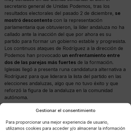
secretario general de Unidas Podemos, tras los
resultados electorales del pasado 2 de diciembre,
se
mostró descontento
con la representación
parlamentaria que obtuvieron, la líder andaluza no ha
callado ante la inacción del que por ahora es su
partido para formar un gobierno estable y progresista.
Los continuos ataques de Rodríguez a la dirección de
Podemos han provocado
un enfrentamiento entre
dos de las parejas más fuertes
de la formación.
Iglesias llegó a presenta runa candidatura alternativa a
Rodríguez para que liderara la lista del partido en las
elecciones andaluzas, algo que no tuvo éxito y que
reforzó la figura de la andaluza en la comunidad
autónoma.
Gestionar el consentimiento
Para proporcionar una mejor experiencia de usuario,
AUTOR
utilizamos cookies para acceder y/o almacenar la información