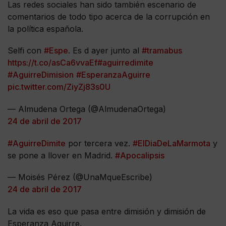
Las redes sociales han sido también escenario de
comentarios de todo tipo acerca de la corrupción en
la política española.
Selfi con
#Espe
. Es d ayer junto al
#tramabus
https://t.co/asCa6vvaEf
#aguirredimite
#AguirreDimision
#EsperanzaAguirre
pic.twitter.com/ZiyZj83s0U
— Almudena Ortega (@AlmudenaOrtega)
24 de abril de 2017
#AguirreDimite
por tercera vez.
#ElDiaDeLaMarmota
y
se pone a llover en Madrid.
#Apocalipsis
— Moisés Pérez (@UnaMqueEscribe)
24 de abril de 2017
La vida es eso que pasa entre dimisión y dimisión de
Esperanza Aguirre.