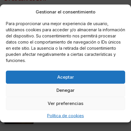
La dimisión de hoy de Esperanza Aguirre es la mejor
Gestionar el consentimiento
de la serie histórica desde la última vez que dimitió.
Para proporcionar una mejor experiencia de usuario,
utilizamos cookies para acceder y/o almacenar la información
— Anacleto Panceto (@Xuxipc)
24 de abril de 2017
del dispositivo. Su consentimiento nos permitirá procesar
datos como el comportamiento de navegación o IDs únicos
en este sitio. La ausencia o la retirada del consentimiento
pueden afectar negativamente a ciertas características y
funciones.
AUTOR
Laura Méndez Ugarte
Aceptar
Denegar
Noticias relacionadas
Ver preferencias
Online Casino
Mejores Cripto Casinos Online en
Política de cookies
Colombia 2025: Bitcoin Casinos