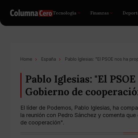
Tecnología
Finanzas
Deport
Home
España
Pablo Iglesias: "El PSOE nos ha p
Pablo Iglesias: "El PSO
Gobierno de cooperació
El líder de Podemos, Pablo Iglesias, ha comp
la reunión con Pedro Sánchez y comenta que 
de cooperación".