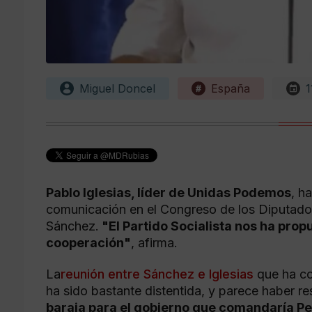
Miguel Doncel
España
1
Pablo Iglesias, líder de Unidas Podemos
, h
comunicación en el Congreso de los Diputado
Sánchez.
"El Partido Socialista nos ha pro
cooperación"
, afirma.
La
reunión entre Sánchez e Iglesias
que ha co
ha sido bastante distentida, y parece haber r
baraja para el gobierno que comandaría P