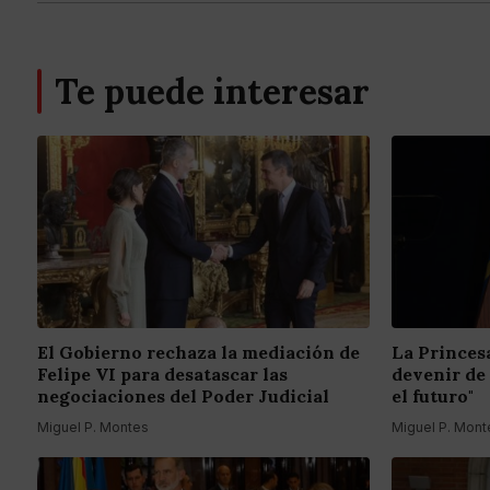
Te puede interesar
El Gobierno rechaza la mediación de
La Princes
Felipe VI para desatascar las
devenir de
negociaciones del Poder Judicial
el futuro"
Miguel P. Montes
Miguel P. Mont