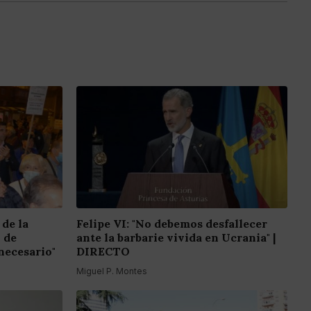
 de la
Felipe VI: "No debemos desfallecer
o de
ante la barbarie vivida en Ucrania" |
necesario"
DIRECTO
Miguel P. Montes