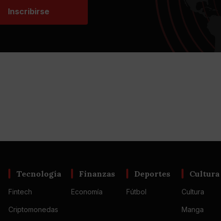
Inscribirse
Tecnología
Finanzas
Deportes
Cultura
Fintech
Economía
Fútbol
Cultura
Criptomonedas
Manga