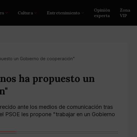
Opinión
Zona
es
Cultura
Entretenimiento
experta
VIP
ropuesto un Gobierno de cooperación"
E nos ha propuesto un
n"
arecido ante los medios de comunicación tras
el PSOE les propone "trabajar en un Gobierno