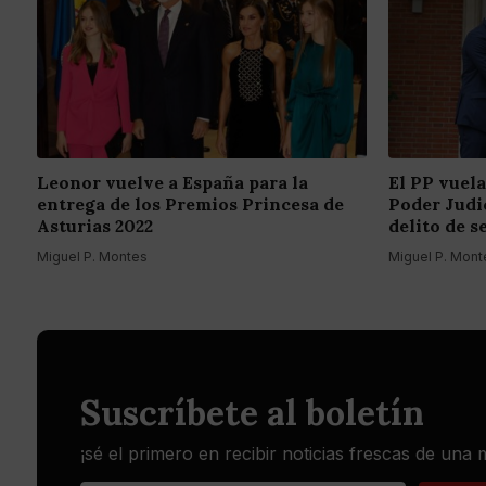
Leonor vuelve a España para la
El PP vuela
entrega de los Premios Princesa de
Poder Judic
Asturias 2022
delito de s
Miguel P. Montes
Miguel P. Mont
Suscríbete al boletín
¡sé el primero en recibir noticias frescas de una