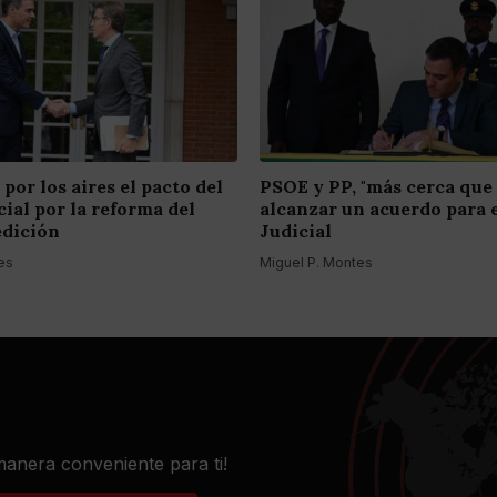
 por los aires el pacto del
PSOE y PP, "más cerca que
ial por la reforma del
alcanzar un acuerdo para 
edición
Judicial
es
Miguel P. Montes
 manera conveniente para ti!