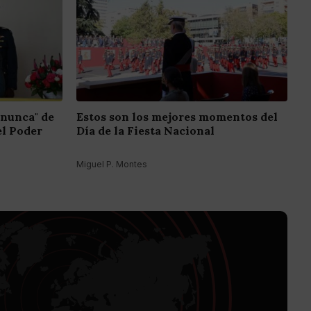
 nunca" de
Estos son los mejores momentos del
el Poder
Día de la Fiesta Nacional
Miguel P. Montes