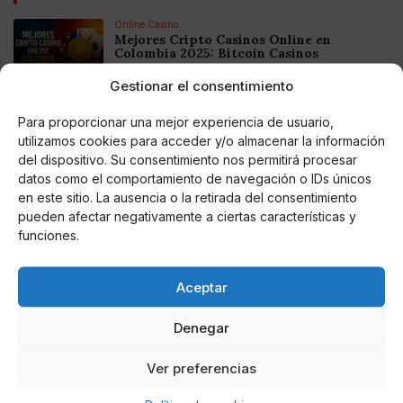
Online Casino
Mejores Cripto Casinos Online en
Colombia 2025: Bitcoin Casinos
Gestionar el consentimiento
Online Casino
Mejores Casinos Online con Bitcoin y
Para proporcionar una mejor experiencia de usuario,
Criptomonedas en Argentina 2025
utilizamos cookies para acceder y/o almacenar la información
del dispositivo. Su consentimiento nos permitirá procesar
datos como el comportamiento de navegación o IDs únicos
Online Casino
en este sitio. La ausencia o la retirada del consentimiento
Mejores casinos online con
criptomonedas y Bitcoin en México 2025
pueden afectar negativamente a ciertas características y
funciones.
Entretenimiento
Fortnite regresa para iOS en la Unión
Aceptar
Europea
Denegar
Ver preferencias