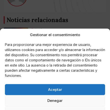
Noticias relacionadas
Online Casino
Mejores Cripto Casinos Online en
Gestionar el consentimiento
Colombia 2025: Bitcoin Casinos
Para proporcionar una mejor experiencia de usuario,
utilizamos cookies para acceder y/o almacenar la información
Online Casino
del dispositivo. Su consentimiento nos permitirá procesar
Mejores Casinos Online con Bitcoin y
Criptomonedas en Argentina 2025
datos como el comportamiento de navegación o IDs únicos
en este sitio. La ausencia o la retirada del consentimiento
pueden afectar negativamente a ciertas características y
Online Casino
funciones.
Mejores casinos online con
criptomonedas y Bitcoin en México 2025
Aceptar
Entretenimiento
Fortnite regresa para iOS en la Unión
Denegar
Europea