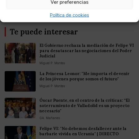
Ver preferencias
Política de cookies
Te puede interesar
El Gobierno rechaza la mediación de Felipe VI
para desatascar las negociaciones del Poder
Judicial
Miguel P. Montes
La Princesa Leonor: "Me importa el devenir
de los jóvenes porque somos el futuro"
Miguel P. Montes
Óscar Puente, en el centro de la críticas: “El
soterramiento de Valladolid es un proyecto
necesario"
GA. Mañanes
Felipe VI: "No debemos desfallecer ante la
barbarie vivida en Ucrania" | DIRECTO