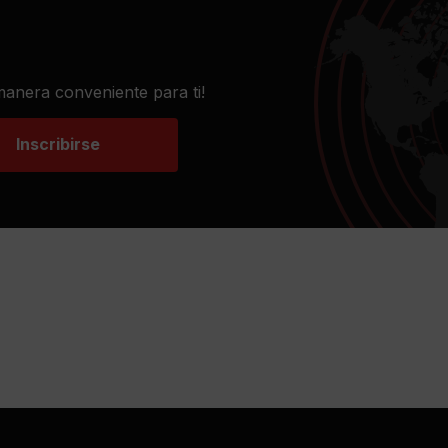
 manera conveniente para ti!
Inscribirse