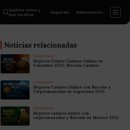
Quiénes somos y
Regístrate
Administración
qué hacemos
Noticias relacionadas
Online Casino
Mejores Cripto Casinos Online en
Colombia 2025: Bitcoin Casinos
Online Casino
Mejores Casinos Online con Bitcoin y
Criptomonedas en Argentina 2025
Online Casino
Mejores casinos online con
criptomonedas y Bitcoin en México 2025