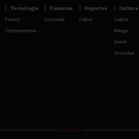
Tecnología
Finanzas
Deportes
Cultura
Fintech
Economía
Fútbol
Cultura
Criptomonedas
Manga
Anime
Sociedad