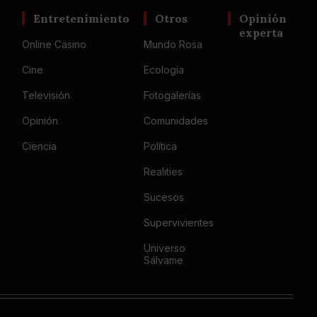
Entretenimiento
Otros
Opinión
experta
Online Casino
Mundo Rosa
Cine
Ecología
Televisión
Fotogalerías
Opinión
Comunidades
Ciencia
Política
Realities
Sucesos
Supervivientes
Universo
Sálvame