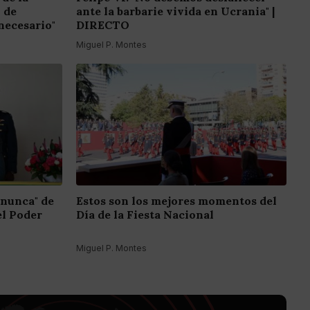
o de
ante la barbarie vivida en Ucrania" |
necesario"
DIRECTO
Miguel P. Montes
 nunca" de
Estos son los mejores momentos del
el Poder
Día de la Fiesta Nacional
Miguel P. Montes