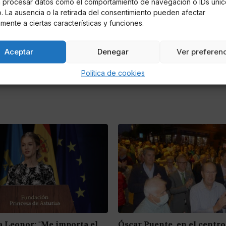
á procesar datos como el comportamiento de navegación o IDs únic
rnández Aguilera
io. La ausencia o la retirada del consentimiento pueden afectar
mente a ciertas características y funciones.
Aceptar
Denegar
Ver preferen
Política de cookies
a Leonor: "Me importa el
Óscar Puente, en el centro