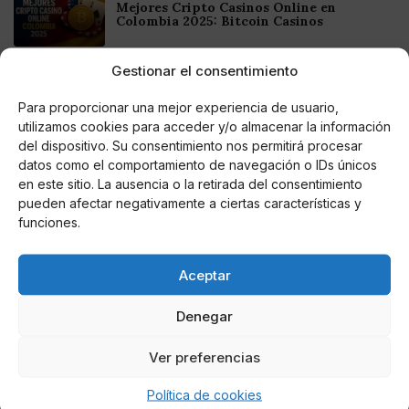
Mejores Cripto Casinos Online en
Colombia 2025: Bitcoin Casinos
Gestionar el consentimiento
Online Casino
Mejores Casinos Online con Bitcoin y
Criptomonedas en Argentina 2025
Para proporcionar una mejor experiencia de usuario,
utilizamos cookies para acceder y/o almacenar la información
del dispositivo. Su consentimiento nos permitirá procesar
Online Casino
datos como el comportamiento de navegación o IDs únicos
Mejores casinos online con
en este sitio. La ausencia o la retirada del consentimiento
criptomonedas y Bitcoin en México 2025
pueden afectar negativamente a ciertas características y
funciones.
Entretenimiento
Fortnite regresa para iOS en la Unión
Europea
Aceptar
Denegar
Ver preferencias
Te puede interesar
Política de cookies