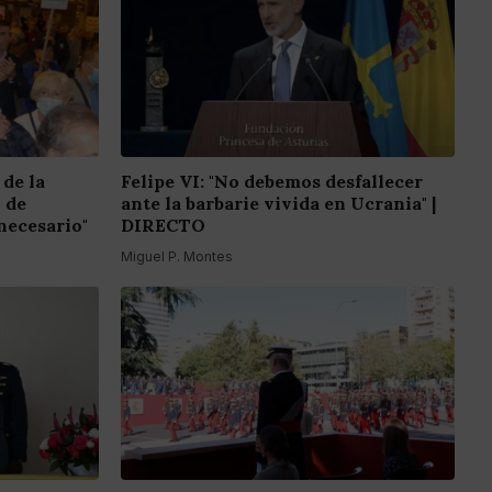
 de la
Felipe VI: "No debemos desfallecer
o de
ante la barbarie vivida en Ucrania" |
necesario"
DIRECTO
Miguel P. Montes