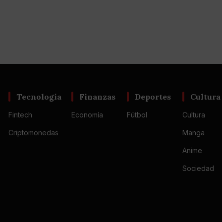
Tecnología
Finanzas
Deportes
Cultura
Fintech
Economía
Fútbol
Cultura
Criptomonedas
Manga
Anime
Sociedad