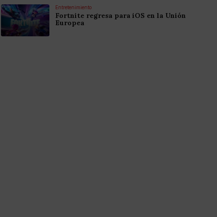
Entretenimiento
Fortnite regresa para iOS en la Unión
Europea