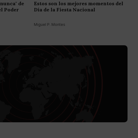
 nunca" de
Estos son los mejores momentos del
el Poder
Día de la Fiesta Nacional
Miguel P. Montes