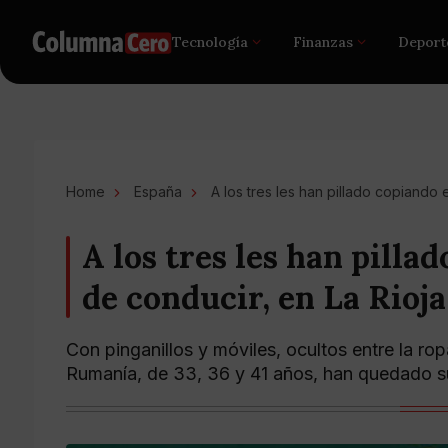
Tecnología
Finanzas
Deport
Home
España
A los tres les han pillado copiando
A los tres les han pilla
de conducir, en La Rioja
Con pinganillos y móviles, ocultos entre la r
Rumanía, de 33, 36 y 41 años, han quedado s