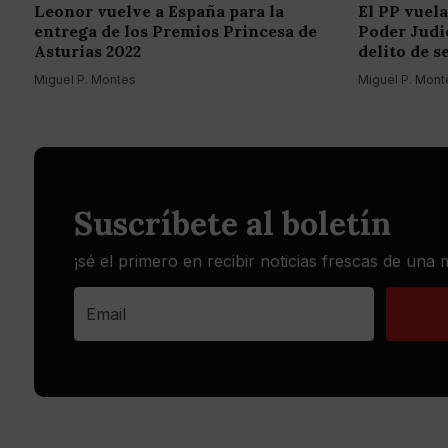
Leonor vuelve a España para la
El PP vuela
entrega de los Premios Princesa de
Poder Judic
Asturias 2022
delito de s
Miguel P. Montes
Miguel P. Mont
Suscríbete al boletín
¡sé el primero en recibir noticias frescas de una