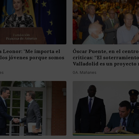
a Leonor: "Me importa el
Óscar Puente, en el centro
 los jóvenes porque somos
críticas: “El soterramient
Valladolid es un proyecto 
es
GA. Mañanes