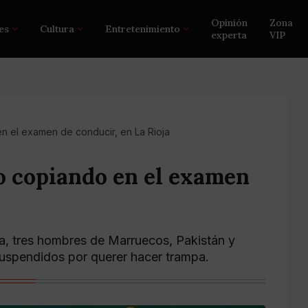
Opinión
Zona
es
Cultura
Entretenimiento
experta
VIP
 en el examen de conducir, en La Rioja
do copiando en el examen
opa, tres hombres de Marruecos, Pakistán y
uspendidos por querer hacer trampa.