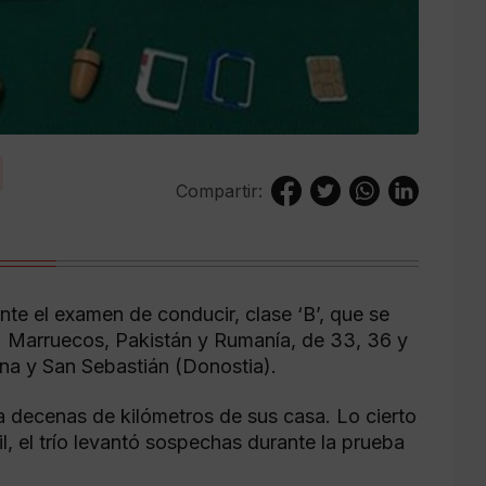
Compartir:
te el examen de conducir, clase ‘B’, que se
s: Marruecos, Pakistán y Rumanía, de 33, 36 y
ona y San Sebastián (Donostia).
 a decenas de kilómetros de sus casa. Lo cierto
l, el trío levantó sospechas durante la prueba