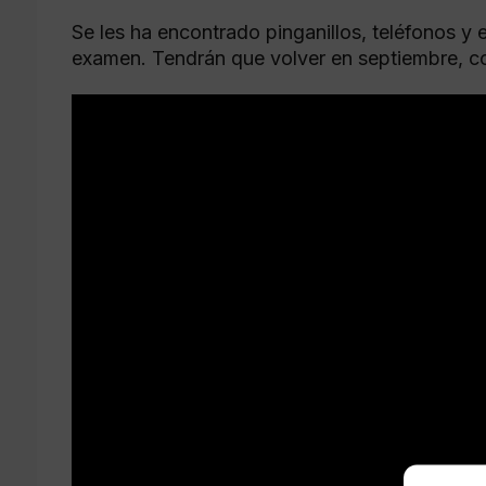
Se les ha encontrado pinganillos, teléfonos y 
examen. Tendrán que volver en septiembre, con