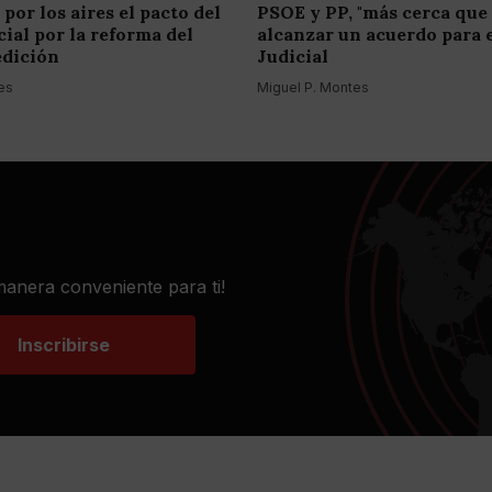
 por los aires el pacto del
PSOE y PP, "más cerca que
ial por la reforma del
alcanzar un acuerdo para 
edición
Judicial
es
Miguel P. Montes
 manera conveniente para ti!
Inscribirse