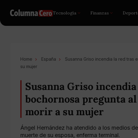
Tecnología
Finanzas
Deport
Home
España
Susanna Griso incendia la red tras
su mujer
Susanna Griso incendia 
bochornosa pregunta al
morir a su mujer
Ángel Hernández ha atendido a los medios des
muerte de su esposa, enferma terminal.