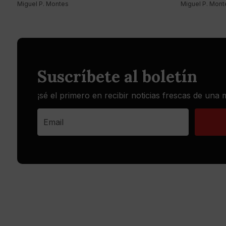
Miguel P. Montes
Miguel P. Mont
Suscríbete al boletín
¡sé el primero en recibir noticias frescas de una