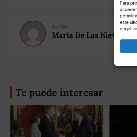
Para pro
acceder 
permitir
este sit
AUTOR
negativa
María De Las Nieves Fe
Te puede interesar