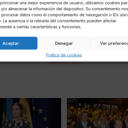
porcionar una mejor experiencia de usuario, utilizamos cookies par
y/o almacenar la información del dispositivo. Su consentimiento no
á procesar datos como el comportamiento de navegación o IDs únic
io. La ausencia o la retirada del consentimiento pueden afectar
mente a ciertas características y funciones.
rnández Aguilera
Aceptar
Denegar
Ver preferen
Política de cookies