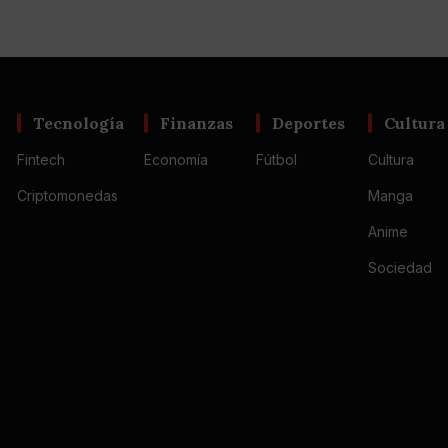
Tecnología
Finanzas
Deportes
Cultura
Fintech
Economía
Fútbol
Cultura
Criptomonedas
Manga
Anime
Sociedad