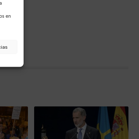
a
s
os en
cias