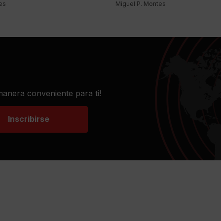
es
Miguel P. Montes
 manera conveniente para ti!
Inscribirse