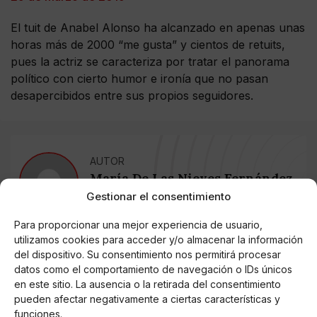
El tuit de Anabel Alonso ha alcanzado en apenas unas
horas más de 2000 “me gusta” y cientos de retuits,
pues la actriz se caracteriza por tratar el panorama
político con cierto humor e ironía que no pasan
desapercibidos entre sus propios seguidores.
AUTOR
María De Las Nieves Fernández
Aguilera
Gestionar el consentimiento
Para proporcionar una mejor experiencia de usuario,
utilizamos cookies para acceder y/o almacenar la información
Noticias relacionadas
del dispositivo. Su consentimiento nos permitirá procesar
datos como el comportamiento de navegación o IDs únicos
Online Casino
en este sitio. La ausencia o la retirada del consentimiento
Mejores Cripto Casinos Online en
pueden afectar negativamente a ciertas características y
Colombia 2025: Bitcoin Casinos
funciones.