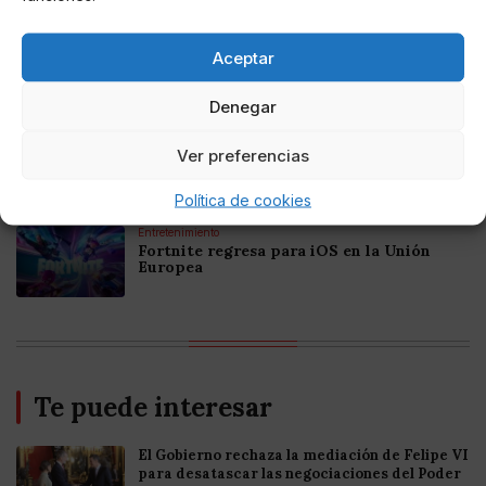
Online Casino
Mejores Casinos Online con Bitcoin y
Aceptar
Criptomonedas en Argentina 2025
Denegar
Online Casino
Mejores casinos online con
Ver preferencias
criptomonedas y Bitcoin en México 2025
Política de cookies
Entretenimiento
Fortnite regresa para iOS en la Unión
Europea
Te puede interesar
El Gobierno rechaza la mediación de Felipe VI
para desatascar las negociaciones del Poder