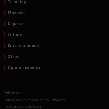
Tecnología
Finanzas
Deportes
Cultura
Entretenimiento
Otros
Opinión experta
Política de cookies
Política de privacidad de columnacero
Condiciones generales