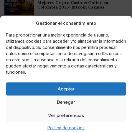
Mejores Cripto Casinos Online en
Colombia 2025: Bitcoin Casinos
Gestionar el consentimiento
Online Casino
Mejores Casinos Online con Bitcoin y
Criptomonedas en Argentina 2025
Para proporcionar una mejor experiencia de usuario,
utilizamos cookies para acceder y/o almacenar la información
del dispositivo. Su consentimiento nos permitirá procesar
Online Casino
datos como el comportamiento de navegación o IDs únicos
Mejores casinos online con
en este sitio. La ausencia o la retirada del consentimiento
criptomonedas y Bitcoin en México 2025
pueden afectar negativamente a ciertas características y
funciones.
Entretenimiento
Fortnite regresa para iOS en la Unión
Europea
Aceptar
Denegar
Ver preferencias
Te puede interesar
Política de cookies