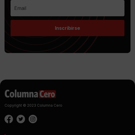
Inscribirse
Copyright © 2023 Columna Cero