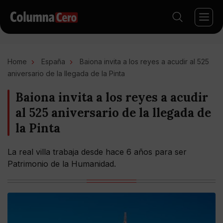
Home
España
Baiona invita a los reyes a acudir al 525
aniversario de la llegada de la Pinta
Baiona invita a los reyes a acudir
al 525 aniversario de la llegada de
la Pinta
La real villa trabaja desde hace 6 años para ser
Patrimonio de la Humanidad.