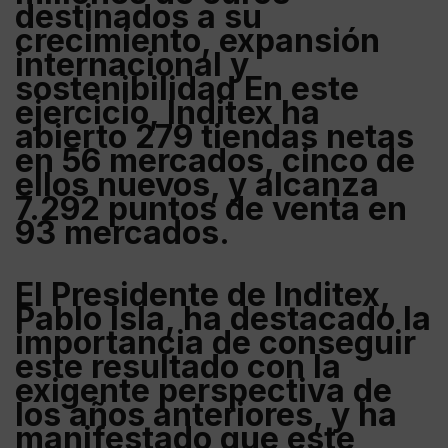
destinados a su
crecimiento, expansión
internacional y
sostenibilidad En este
ejercicio,
Inditex
ha
abierto 279 tiendas netas
en 56 mercados, cinco de
ellos nuevos, y alcanza
7.292 puntos de venta en
93 mercados.
El Presidente de Inditex,
Pablo Isla
, ha destacado la
importancia de conseguir
este resultado con la
exigente perspectiva de
los años anteriores, y ha
manifestado que este