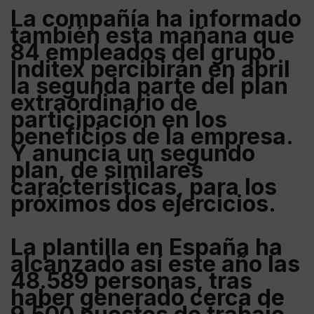
La compañía ha informado
también esta mañana que
84 empleados del grupo
Inditex
percibirán en abril
la segunda parte del plan
extraordinario de
participación en los
beneficios de la empresa.
Y anuncia un segundo
plan, de similares
características, para los
próximos dos ejercicios.
La plantilla en España ha
alcanzado así este año las
48.589 personas
, tras
haber generado cerca de