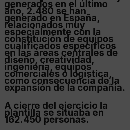
generados en el último
año,
2.480 se han
generado en España
,
relacionados muy
especialmente con la
constitución de equipos
cualificados específicos
en las áreas centrales de
diseño, creatividad,
ingeniería, equipos
comerciales o logística,
como consecuencia de la
expansión de la compañía.
A cierre del ejercicio la
plantilla se situaba en
162.450 personas
.