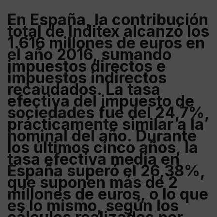
En
España
, la contribución
total de
Inditex
alcanzó los
1.616 millones de euros en
el año 2016
, sumando
impuestos directos e
impuestos indirectos
recaudados. La tasa
efectiva del impuesto de
sociedades fue del 24,7%,
prácticamente similar a la
nominal del año. Durante
los últimos cinco años, la
tasa efectiva media en
España
superó el 26,38%,
que suponen
más de 2
millones de euros
, o lo que
es lo mismo, según los