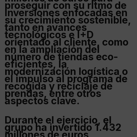
proseguir con su ritmo de
inversiones enfocadas en
su crecimiento sostenible,
tanto en avances
tecnológicos e I+D
orientado al cliente, como
en la ampliación del
número de tiendas eco-
eficientes, la
modernización logística o
el impulso al programa de
recogida y reciclaje de
prendas, entre otros
aspectos clave.
Durante el ejercicio, el
grupo ha invertido 1.432
millones de euros