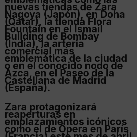
nuevas tiendas de
Zara
Nagoya
(
Japón)
, en
Doha
(
Qatar
), la tienda
Flora
Fountain
en el
Ismail
Building de Bombay
(
India
), la arteria
comercial más
emblemática de la ciudad
o en el conocido nodo de
Azca
, en el
Paseo de la
Castellana de Madrid
(
España
).
Zara
protagonizará
reaperturas en
emplazamientos icónicos
como el de
Ópera en París
(
Francia
) este mes de abril