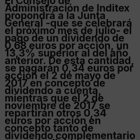
El Consejo de
Administración de Inditex
propondrá a la Junta
General -que se celebrará
el próximo mes de julio- el
pago de un dividendo de
0,68 euros por acción, un
13,3% superior al del año
anterior. De esta cantidad,
se pagarán 0,34 euros por
acción el 2 de mayo de
2017 en concepto de
dividendo a cuenta,
mientras que el 2 de
noviembre de 2017 se
repartirán otros 0,34
euros por acción en
concepto tanto de
dividendo complementario