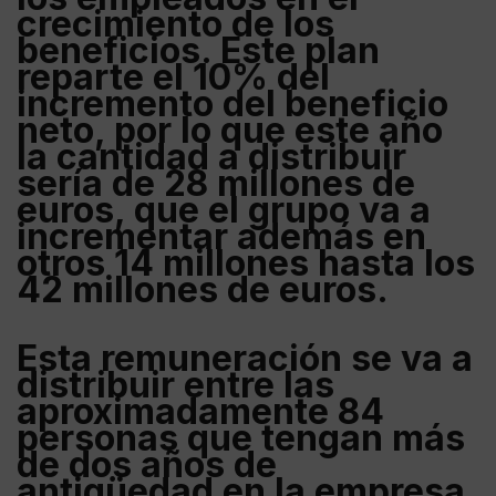
crecimiento de los
beneficios.
Este plan
reparte el 10% del
incremento del beneficio
neto, por lo que este año
la cantidad a distribuir
sería de 28 millones de
euros
, que el grupo va a
incrementar además en
otros 14 millones hasta los
42 millones de euros.
Esta remuneración se va a
distribuir entre las
aproximadamente 84
personas que tengan más
de dos años de
antigüedad en la empresa