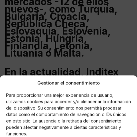
mercados -12 de ellos
nuevos-, como
Turquía
,
Bulgaria
,
Croacia
,
República Checa
,
Eslovaquia
,
Eslovenia
,
Estonia
,
Hungría
,
Finlandia
,
Letonia
,
Lituania
o
Malta
.
En la actualidad, Inditex
dispone de plataforma de
Gestionar el consentimiento
venta online en un total de
43 países, tras el
Para proporcionar una mejor experiencia de usuario,
lanzamiento de la tienda
utilizamos cookies para acceder y/o almacenar la información
online de
Zara
en
del dispositivo. Su consentimiento nos permitirá procesar
Singapur
y
Malasia
el
datos como el comportamiento de navegación o IDs únicos
pasado 1 de marzo. Por
en este sitio. La ausencia o la retirada del consentimiento
pueden afectar negativamente a ciertas características y
cadenas,
Zara
incorpora
funciones.