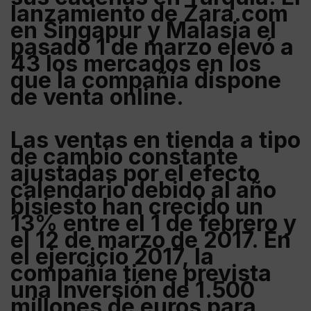
lanzamiento de
Zara.com
en
Singapur
y
Malasia
el
pasado 1 de marzo elevó a
43 los mercados en los
que la compañía dispone
de venta online.
Las ventas en tienda a tipo
de cambio constante
ajustadas por el efecto
calendario debido al año
bisiesto han crecido un
13% entre el 1 de febrero y
el 12 de marzo de 2017. En
el ejercicio 2017, la
compañía tiene prevista
una inversión de 1.500
millones de euros para