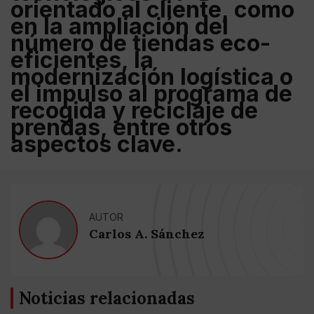
orientado al cliente, como
en la ampliación del
número de tiendas eco-
eficientes, la
modernización logística o
el impulso al programa de
recogida y reciclaje de
prendas, entre otros
aspectos clave.
AUTOR
Carlos A. Sánchez
Noticias relacionadas