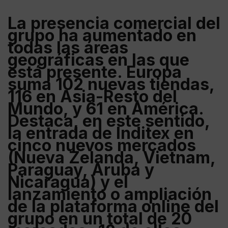
La presencia comercial del
grupo ha aumentado en
todas las áreas
geográficas en las que
está presente.
Europa
suma 102 nuevas tiendas,
116 en
Asia-Resto del
Mundo
, y 61 en
América
.
Destaca, en este sentido,
la entrada de
Inditex
en
cinco nuevos mercados
(
Nueva Zelanda
,
Vietnam
,
Paraguay
,
Aruba
y
Nicaragua
) y el
lanzamiento o ampliación
de la plataforma online del
grupo en un total de 20