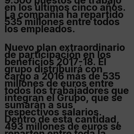
9.500 puestos de trabajo
en los últimos cinco años.
La compañía ha repartido
535 millones entre todos
los empleados.
Nuevo plan extraordinario
de participación en los
beneficios 2017-18. El
grupo distribuirá con
cargo a 2016 más de
535
millones de euros entre
todos los trabajadores
que
integran el Grupo, que se
sumarán a sus
respectivos salarios.
Dentro de esta cantidad,
493 millones de euros se
reparten entre toda la