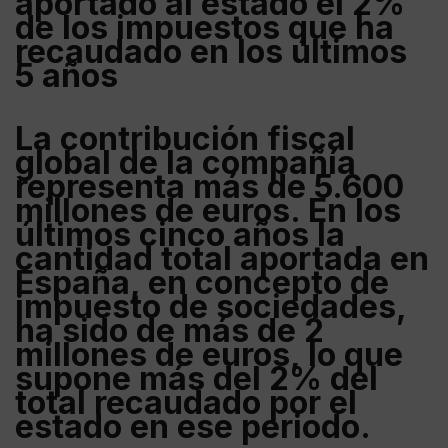
aportado al estado el 2%
de los impuestos que ha
recaudado en los últimos
5 años
La contribución fiscal
global de la compañía
representa más de 5.600
millones de euros
. En los
últimos cinco años la
cantidad total aportada en
España, en concepto de
impuesto de sociedades,
ha sido de más de 2
millones de euros, lo que
supone más del 2% del
total recaudado por el
estado en ese periodo.