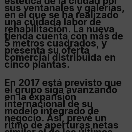
estética de la ciudad por
sus ventanales y galerías,
en el que se ha realizado
una cuidada labor de
rehabilitación. La nueva
tienda cuenta con más de
5 metros cuadrados
, y
presenta su oferta
comercial distribuida en
cinco plantas.
En 2017 está previsto que
el grupo siga avanzando
en la expansión
internacional de su
modelo integrado de
negocio. Así, prevé un
ritmo de aperturas netas