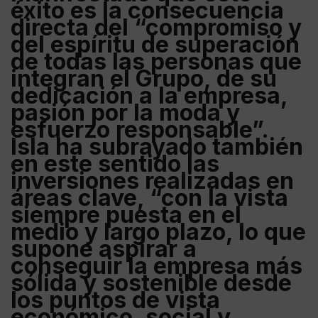
éxito es la consecuencia
directa del “compromiso y
del espíritu de superación
de todas las personas que
integran el Grupo, de su
dedicación a la empresa,
pasión por la moda y
esfuerzo responsable”.
Isla ha subrayado también
en este sentido las
inversiones realizadas en
áreas clave, “con la vista
siempre puesta en el
medio y largo plazo, lo que
supone aspirar a
conseguir la empresa más
sólida y sostenible desde
los puntos de vista
económico, social y