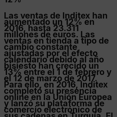
Las ventas de Inditex han
aumentado un 12% en
2016, hasta 23.311
millones de euros.
Las
ventas
en tienda a tipo de
cambio constante
ajustadas por el efecto
calendario debido al año
bisiesto
han crecido un
13% entre el 1 de febrero y
el 12 de marzo de 2017
.
Para ello, en 2016,
Inditex
completó su presencia
online en la
Unión Europea
y lanzó su plataforma de
comercio electrónico de
sus cadenas en Turquía. El