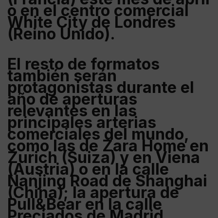
o en el centro comercial
White City de Londres
(
Reino Unido
).
El resto de formatos
también serán
protagonistas durante el
año de aperturas
relevantes en las
principales arterias
comerciales del mundo,
como las de
Zara Home en
Zurich
(
Suiza
) y en
Viena
(
Austria
) o en la calle
Nanjing Road de Shanghai
(
China
); la apertura de
Pull&Bear
en la calle
Preciados de Madrid