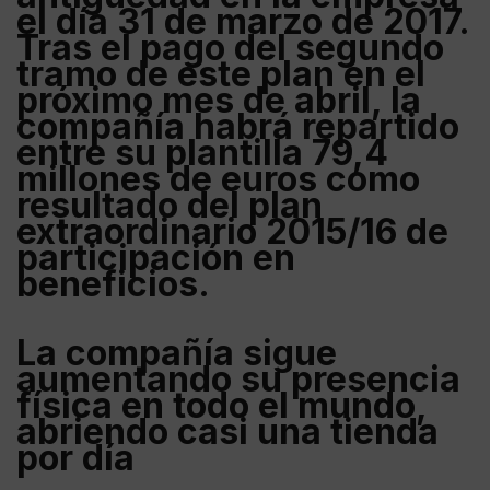
el día 31 de marzo de 2017.
Tras el pago del segundo
tramo de este plan en el
próximo mes de abril, la
compañía habrá repartido
entre su plantilla 79,4
millones de euros como
resultado del plan
extraordinario 2015/16 de
participación en
beneficios.
La compañía sigue
aumentando su presencia
física en todo el mundo,
abriendo casi una tienda
por día