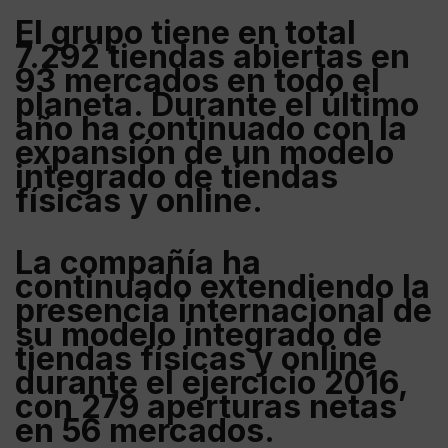
El grupo tiene en total
7.292 tiendas abiertas en
93 mercados en todo el
planeta
. Durante el último
año ha continuado con la
expansión de un modelo
integrado de tiendas
físicas y online.
La compañía ha
continuado extendiendo la
presencia internacional de
su modelo integrado de
tiendas físicas y online
durante el ejercicio 2016,
con
279 aperturas netas
en 56 mercados
.