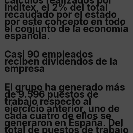
cálculos realizados por
Inditex
, el 2% del total
recaudado por el estado
por este concepto en todo
el conjunto de la economía
española.
Casi 90 empleados
reciben dividendos de la
empresa
El grupo ha generado más
de 9.596 puestos de
trabajo respecto al
ejercicio anterior
, uno de
cada cuatro de ellos se
generaron en España. Del
total de puestos de trabajo