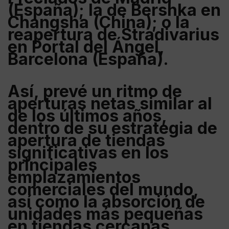
(
España
); la de
Bershka
en
Changsha
(
China
); o la
reapertura de
Stradivarius
en
Portal del Ángel
,
Barcelona
(
España
).
Así, prevé un ritmo de
aperturas netas similar al
de los últimos años,
dentro de su estrategia de
apertura de tiendas
significativas en los
principales
emplazamientos
comerciales del mundo,
así como la absorción de
unidades más pequeñas
en tiendas cercanas.