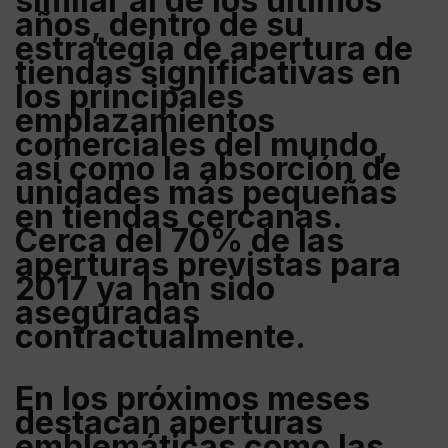
similar al de los últimos
años, dentro de su
estrategia de apertura de
tiendas significativas en
los principales
emplazamientos
comerciales del mundo,
así como la absorción de
unidades más pequeñas
en tiendas cercanas.
Cerca del 70% de las
aperturas previstas para
2017 ya han sido
aseguradas
contractualmente.
En los próximos meses
destacan aperturas
emblemáticas como las