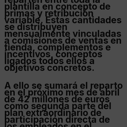
plantilla en concepto de
primas y retribución
variabl
e. Estas cantidades
se distribuyen
mensualmente vinculadas
a comisiones de ventas en
tienda, complementos e
incentivos, conceptos
ligados todos ellos a
objetivos concretos.
A ello se sumará el reparto
en el próximo mes de abril
de 42 millones de euros
como segunda parte del
plan extraordinario de
participación directa de
los empleados en el