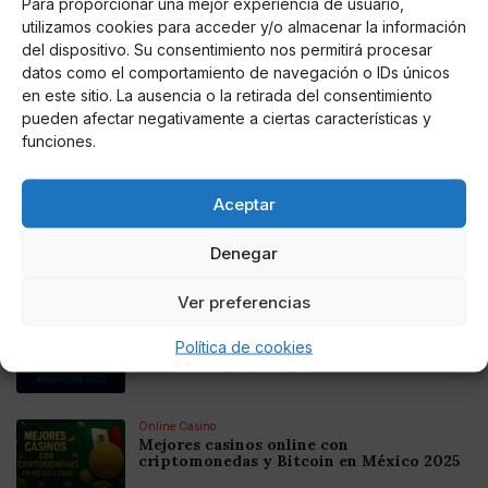
Para proporcionar una mejor experiencia de usuario,
utilizamos cookies para acceder y/o almacenar la información
del dispositivo. Su consentimiento nos permitirá procesar
AUTOR
datos como el comportamiento de navegación o IDs únicos
Edurne García Ordóñez
en este sitio. La ausencia o la retirada del consentimiento
pueden afectar negativamente a ciertas características y
funciones.
Noticias relacionadas
Aceptar
Online Casino
Mejores Cripto Casinos Online en
Denegar
Colombia 2025: Bitcoin Casinos
Ver preferencias
Online Casino
Mejores Casinos Online con Bitcoin y
Política de cookies
Criptomonedas en Argentina 2025
Online Casino
Mejores casinos online con
criptomonedas y Bitcoin en México 2025