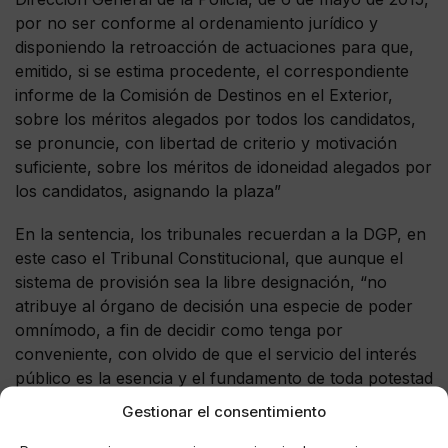
por no ser conforme al ordenamiento jurídico y
disponiendo la retroacción de actuaciones para que,
emitido, si se estima procedente, el correspondiente
informe de la Comisión de Destinos en el Exterior,
sobre los méritos alegados por todos los candidatos,
se pronuncie, con libertad de criterio y motivación
suficiente, sobre los méritos de idoneidad alegados por
los candidatos, asignando la plaza”
En la sentencia, los tribunales recuerdan a la DGP, en
este caso el Tribunal Constitucional, que aunque el
sistema de provisión sea la libre designación, “no
atribuye al órgano de decisión una especie de poder
omnímodo, a fin de decidir como tenga por
conveniente, con olvido de que el servicio del interés
público es la esencia y el fundamento de toda potestad
administrativa”.
Gestionar el consentimiento