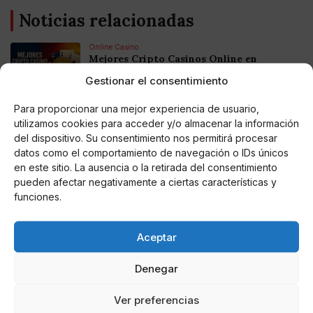
Noticias relacionadas
Online Casino
Mejores Cripto Casinos Online en
Colombia 2025: Bitcoin Casinos
Gestionar el consentimiento
Para proporcionar una mejor experiencia de usuario,
Online Casino
Mejores Casinos Online con Bitcoin y
utilizamos cookies para acceder y/o almacenar la información
Criptomonedas en Argentina 2025
del dispositivo. Su consentimiento nos permitirá procesar
datos como el comportamiento de navegación o IDs únicos
en este sitio. La ausencia o la retirada del consentimiento
Online Casino
pueden afectar negativamente a ciertas características y
Mejores casinos online con
criptomonedas y Bitcoin en México 2025
funciones.
Aceptar
Entretenimiento
Fortnite regresa para iOS en la Unión
Europea
Denegar
Ver preferencias