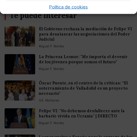
Política de cookies
Te puede interesar
El Gobierno rechaza la mediación de Felipe VI
para desatascar las negociaciones del Poder
Judicial
Miguel P. Montes
La Princesa Leonor: "Me importa el devenir
de los jóvenes porque somos el futuro"
Miguel P. Montes
Óscar Puente, en el centro de la críticas: “El
soterramiento de Valladolid es un proyecto
necesario"
GA. Mañanes
Felipe VI: "No debemos desfallecer ante la
barbarie vivida en Ucrania" | DIRECTO
Miguel P. Montes