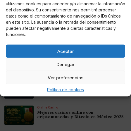
utilizamos cookies para acceder y/o almacenar la información
del dispositivo. Su consentimiento nos permitirá procesar
AUTOR
datos como el comportamiento de navegación o IDs únicos
Miguel P. Montes
en este sitio. La ausencia o la retirada del consentimiento
pueden afectar negativamente a ciertas características y
funciones.
Noticias relacionadas
Aceptar
Online Casino
Mejores Cripto Casinos Online en
Colombia 2025: Bitcoin Casinos
Denegar
Ver preferencias
Online Casino
Mejores Casinos Online con Bitcoin y
Política de cookies
Criptomonedas en Argentina 2025
Online Casino
Mejores casinos online con
criptomonedas y Bitcoin en México 2025