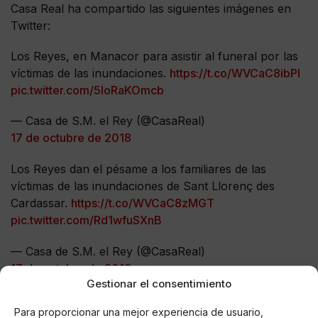
Casa Real ha compartido las siguientes imágenes en
Twitter:
Los Reyes, en Manacor para asistir al funeral por las
víctimas de las inundaciones.
https://t.co/WVCaC8ibPl
pic.twitter.com/5IoRaKOmcb
— Casa de S.M. el Rey (@CasaReal)
17 de octubre de 2018
Los Reyes dan el pésame a los familiares de las
víctimas de las inundaciones de Sant Llorenç des
Cardassar.
https://t.co/WVCaC8zMGT
pic.twitter.com/Rd1wfuSXnB
— Casa de S.M. el Rey (@CasaReal)
17 de octubre de 2018
Gestionar el consentimiento
Para proporcionar una mejor experiencia de usuario,