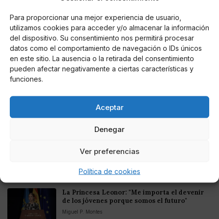
Online Casino
Mejores casinos online con
Para proporcionar una mejor experiencia de usuario,
criptomonedas y Bitcoin en México 2025
utilizamos cookies para acceder y/o almacenar la información
del dispositivo. Su consentimiento nos permitirá procesar
datos como el comportamiento de navegación o IDs únicos
Entretenimiento
Fortnite regresa para iOS en la Unión
en este sitio. La ausencia o la retirada del consentimiento
Europea
pueden afectar negativamente a ciertas características y
funciones.
Aceptar
Te puede interesar
Denegar
El Gobierno rechaza la mediación de Felipe VI
Ver preferencias
para desatascar las negociaciones del Poder
Judicial
Política de cookies
Miguel P. Montes
La Princesa Leonor: "Me importa el devenir
de los jóvenes porque somos el futuro"
Miguel P. Montes