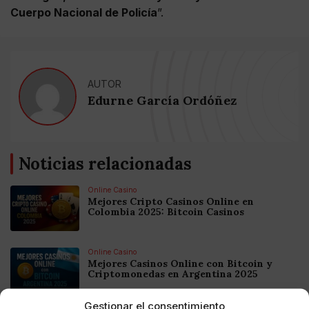
Cuerpo Nacional de Policía
”.
AUTOR
Edurne García Ordóñez
Noticias relacionadas
Online Casino
Mejores Cripto Casinos Online en
Colombia 2025: Bitcoin Casinos
Online Casino
Mejores Casinos Online con Bitcoin y
Criptomonedas en Argentina 2025
Gestionar el consentimiento