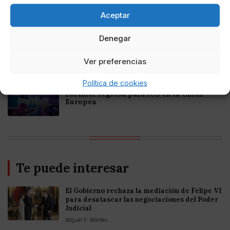
Mejores Casinos Online con Bitcoin y
Criptomonedas en Argentina 2025
Aceptar
Denegar
Online Casino
Mejores casinos online con
criptomonedas y Bitcoin en México 2025
Ver preferencias
Política de cookies
Entretenimiento
Fortnite regresa para iOS en la Unión
Europea
Te puede interesar
El Gobierno rechaza la mediación de Felipe VI
para desatascar las negociaciones del Poder
Judicial
Miguel P. Montes