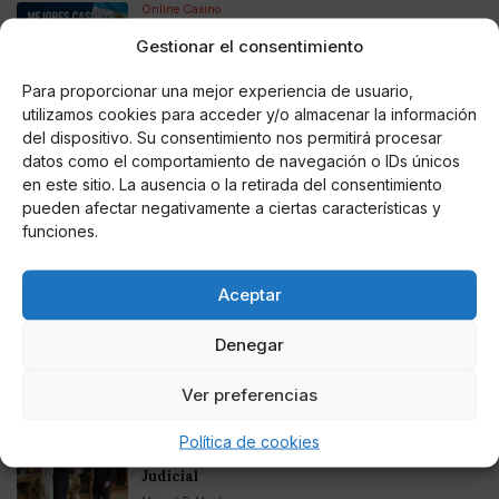
Online Casino
Mejores Casinos Online con Bitcoin y
Criptomonedas en Argentina 2025
Gestionar el consentimiento
Para proporcionar una mejor experiencia de usuario,
Online Casino
utilizamos cookies para acceder y/o almacenar la información
Mejores casinos online con
del dispositivo. Su consentimiento nos permitirá procesar
criptomonedas y Bitcoin en México 2025
datos como el comportamiento de navegación o IDs únicos
en este sitio. La ausencia o la retirada del consentimiento
pueden afectar negativamente a ciertas características y
Entretenimiento
Fortnite regresa para iOS en la Unión
funciones.
Europea
Aceptar
Denegar
Te puede interesar
Ver preferencias
El Gobierno rechaza la mediación de Felipe VI
Política de cookies
para desatascar las negociaciones del Poder
Judicial